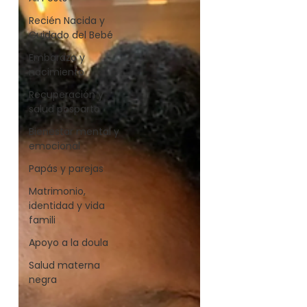
Recién Nacida y
Cuidado del Bebé
Embarazo y
nacimiento
Recuperación y
salud posparto
Bienestar mental y
emocional
Papás ​​y parejas
Matrimonio,
identidad y vida
famili
Apoyo a la doula
Salud materna
negra