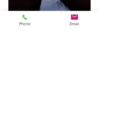
Phone
Email
3 min de lectura
Cómo ver a mi madre
el parto cambió mi