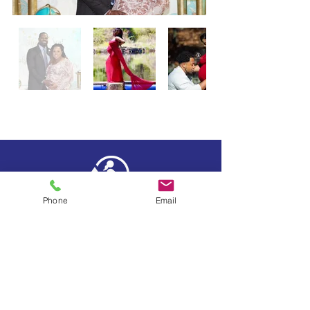
Phone
Email
Testimonials
FAQs
News & Events