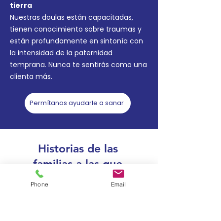
tierra
Nuestras doulas están capacitadas,
tienen conocimiento sobre traumas y
están profundamente en sintonía con
la intensidad de la paternidad
temprana. Nunca te sentirás como una
clienta más.
Permítanos ayudarle a sanar
Historias de las
familias a las que
servimos
Phone
Email
Tuvimos una experiencia increíblemente
alentadora trabajando con Haven Place