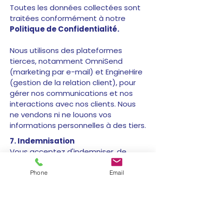
Toutes les données collectées sont
traitées conformément à notre
Politique de Confidentialité.
Nous utilisons des plateformes
tierces, notamment OmniSend
(marketing par e-mail) et EngineHire
(gestion de la relation client), pour
gérer nos communications et nos
interactions avec nos clients. Nous
ne vendons ni ne louons vos
informations personnelles à des tiers.
7. Indemnisation
Vous acceptez d'indemniser, de
défendre et de dégager de toute
responsabilité Haven Place Doulas
Phone
Email
contre toutes pertes,
responsabilités, dépenses,
dommages et coûts, y compris les
honoraires d'avocat raisonnables,