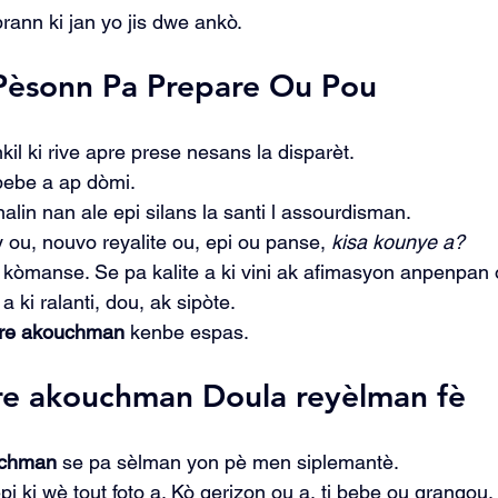
rann ki jan yo jis dwe ankò.
 Pèsonn Pa Prepare Ou Pou
l ki rive apre prese nesans la disparèt.
bebe a ap dòmi.
lin nan ale epi silans la santi l assourdisman.
 ou, nouvo reyalite ou, epi ou panse, 
kisa kounye a?
 kòmanse. Se pa kalite a ki vini ak afimasyon anpenpan 
a ki ralanti, dou, ak sipòte.
pre akouchman
 kenbe espas.
pre akouchman Doula reyèlman fè
uchman
 se pa sèlman yon pè men siplemantè.
pi ki wè tout foto a. Kò gerizon ou a, ti bebe ou grangou,