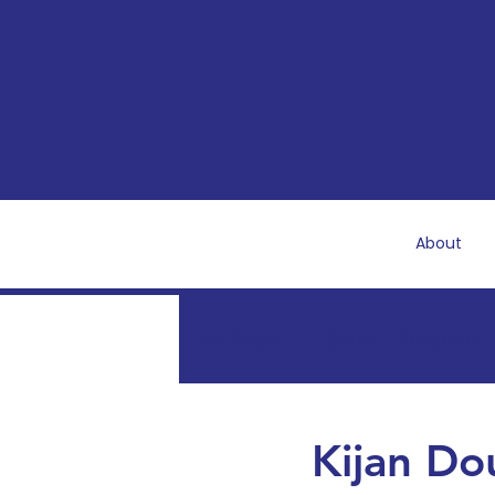
About
All Posts
Swen Tibebe ak T
Rekiperasyon ak Sante 
Kijan Do