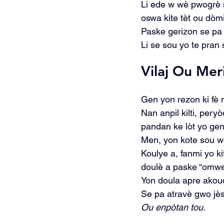
Li ede w wè pwogrè n
oswa kite tèt ou dòm
Paske gerizon se pa s
Li se sou yo te pran
Vilaj Ou Mer
Gen yon rezon ki fè n
Nan anpil kilti, per
pandan ke lòt yo ge
Men, yon kote sou wou
Koulye a, fanmi yo ki
doulè a paske “omwen
Yon doula apre akouc
Se pa atravè gwo jès,
Ou enpòtan tou.