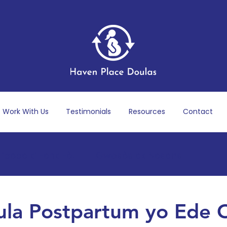
Work With Us
Testimonials
Resources
Contact
ibebe ki Fenk Fèt
Gwosès ak Nesans
Apre Akouchma
Byennèt mantal ak emosyonèl
ula Postpartum yo Ede 