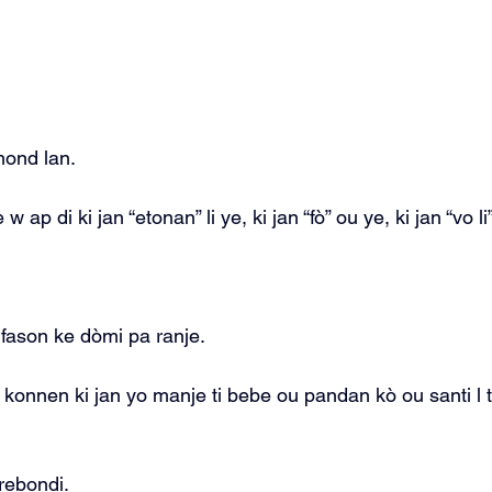
mond lan.
ap di ki jan “etonan” li ye, ki jan “fò” ou ye, ki jan “vo li”
n fason ke dòmi pa ranje.
onnen ki jan yo manje ti bebe ou pandan kò ou santi l 
rebondi.