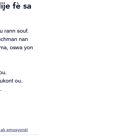
je fè sa 
 rann souf.
uchman nan 
jama, oswa yon 
ou.
ukont ou.
.
 ak emosyonèl