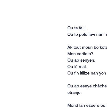
Ou te fè li.
Ou te pote lavi nan 
Ak tout moun bò kote w 
Men verite a?
Ou ap senyen.
Ou fè mal.
Ou fin itilize nan yo
Ou ap eseye chèche k
etranje.
Mond lan espere ou 