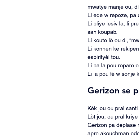
mwatye manje ou, dlo
Li ede w repoze, pa d
Li pliye lesiv la, li
san koupab.
Li koute lè ou di, “m
Li konnen ke rekiper
espirityèl tou.
Li pa la pou repare o
Li la pou fè w sonje
Gerizon se p
Kèk jou ou pral sant
Lòt jou, ou pral kriy
Gerizon pa deplase n
apre akouchman ede 