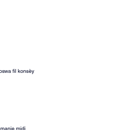
oswa fil konsèy 
 manje midi 