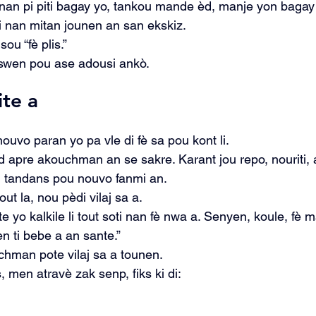
an pi piti bagay yo, tankou mande èd, manje yon bagay 
i nan mitan jounen an san ekskiz.
ou “fè plis.”
 swen pou ase adousi ankò.
ite a
ouvo paran yo pa vle di fè sa pou kont li.
yòd apre akouchman an se sakre. Karant jou repo, nouriti,
n tandans pou nouvo fanmi an.
t la, nou pèdi vilaj sa a.
te yo kalkile li tout soti nan fè nwa a. Senyen, koule, fè m
 ti bebe a an sante.”
hman pote vilaj sa a tounen.
 men atravè zak senp, fiks ki di: