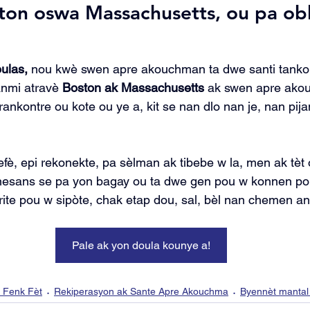
ton oswa Massachusetts, ou pa obli
ulas,
 nou kwè swen apre akouchman ta dwe santi tankou
anmi atravè 
Boston ak Massachusetts
 ak swen apre ako
 rankontre ou kote ou ye a, kit se nan dlo nan je, nan pi
fè, epi rekonekte, pa sèlman ak tibebe w la, men ak tèt 
nesans se pa yon bagay ou ta dwe gen pou w konnen po
te pou w sipòte, chak etap dou, sal, bèl nan chemen an
Pale ak yon doula kounye a!
i Fenk Fèt
Rekiperasyon ak Sante Apre Akouchma
Byennèt mantal