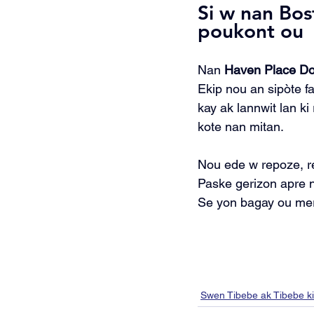
Si w nan Bos
poukont ou
Nan 
Haven Place Do
Ekip nou an sipòte f
kay ak lannwit lan ki
kote nan mitan.
Nou ede w repoze, re
Paske gerizon apre 
Se yon bagay ou meri
Swen Tibebe ak Tibebe k