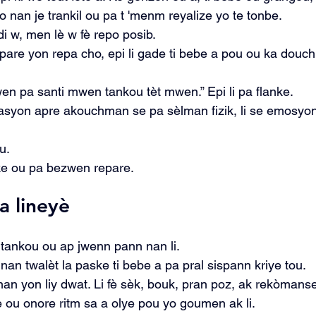
 nan je trankil ou pa t 'menm reyalize yo te tonbe.
i w, men lè w fè repo posib.
 prepare yon repa cho, epi li gade ti bebe a pou ou ka dou
wen pa santi mwen tankou tèt mwen.” Epi li pa flanke.
asyon apre akouchman se pa sèlman fizik, li se emosyon
u.
 ke ou pa bezwen repare.
a lineyè 
i tankou ou ap jwenn pann nan li.
e nan twalèt la paske ti bebe a pa pral sispann kriye tou.
an yon liy dwat. Li fè sèk, bouk, pran poz, ak rekòmanse
ou onore ritm sa a olye pou yo goumen ak li.