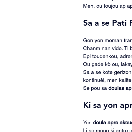
Men, ou toujou ap ap
Sa a se Pati
Gen yon moman tranki
Chanm nan vide. Ti 
Epi toudenkou, adrena
Ou gade kò ou, lakay
Sa a se kote gerizon
kontinuèl, men kalite 
Se pou sa 
doulas a
Ki sa yon a
Yon 
doula apre ako
Li se moun ki antre e