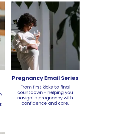
Pregnancy Email Series
From first kicks to final
countdown - helping you
y
navigate pregnancy with
confidence and care.​
t
Sign Up Here