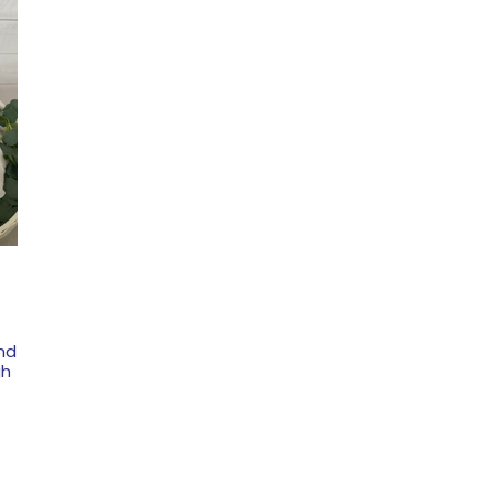
nd
gh