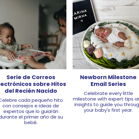
Sign Up Here
Sign Up Here
Serie de Correos
Newborn Milestone
lectrónicos sobre Hitos
Email Series
del Recién Nacido
Celebrate every little
milestone with expert tips a
Celebre cada pequeño hito
insights to guide you throu
con consejos e ideas de
your baby's first year.​
expertos que lo guiarán
durante el primer año de su
bebé.
Sign Up Here