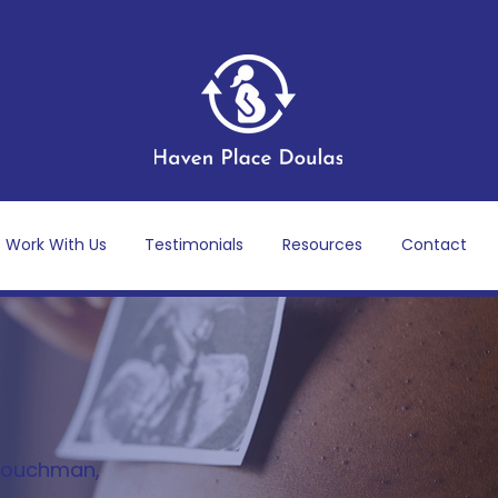
Work With Us
Testimonials
Resources
Contact
Akouchman,