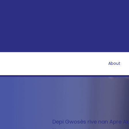
About
Depi Gwosès rive nan Apre 