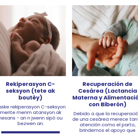
Rekiperasyon C-
Recuperación de
seksyon (tete ak
Cesárea (Lactancia
boutèy)
Materna y Alimentaci
con Biberón)
aske rekiperasyon C-seksyon
merite menm atansyon ak
Debido a que la recuperaci
nesans - an n jwenn sipò ou
de una cesárea merece tan
bezwen an.
atención como el parto,
brindemos el apoyo que
necesita.
Sign Up Here