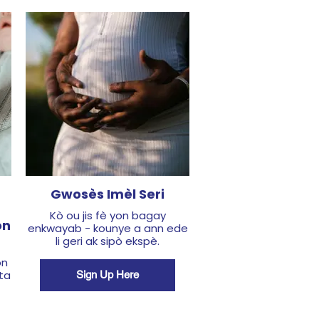
Sign Up Here
Gwosès Imèl Seri
Kò ou jis fè yon bagay
ón
enkwayab - kounye a ann ede
li geri ak sipò ekspè.
ón
ta
Sign Up Here