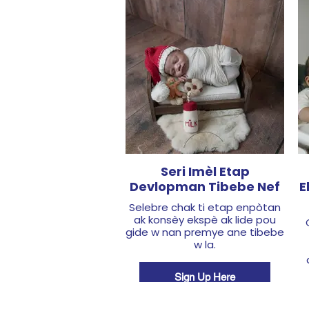
Seri Imèl Etap
Devlopman Tibebe Nef
E
Selebre chak ti etap enpòtan
ak konsèy ekspè ak lide pou
gide w nan premye ane tibebe
w la.​
Sign Up Here