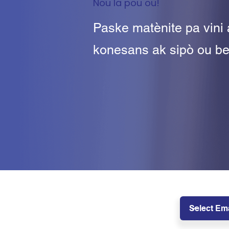
Nou la pou ou!
Paske matènite pa vini
konesans ak sipò ou b