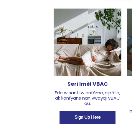
Seri Imèl VBAC
Ede w santi w enfòme, sipòte,
ak konfyans nan vwayaj VBAC
ou.
i
Sign Up Here