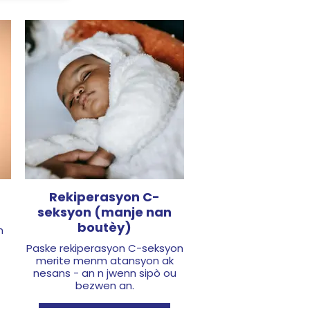
Rekiperasyon C-
seksyon (manje nan
boutèy)
n
Paske rekiperasyon C-seksyon
merite menm atansyon ak
nesans - an n jwenn sipò ou
bezwen an.