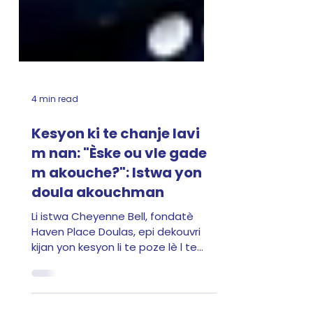
4 min read
Kesyon ki te chanje lavi
m nan: "Èske ou vle gade
m akouche?": Istwa yon
doula akouchman
Li istwa Cheyenne Bell, fondatè
Haven Place Doulas, epi dekouvri
kijan yon kesyon li te poze lè l te
gen 13 an te detèmine vokasyon l