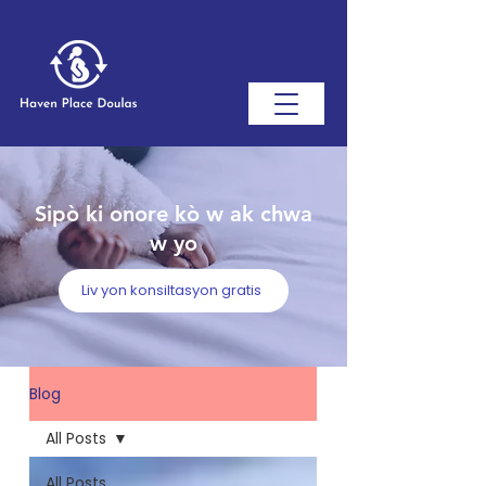
Sipò ki onore kò w ak chwa
w yo
Liv yon konsiltasyon gratis
Blog
All Posts
All Posts