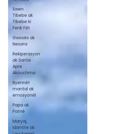
Swen
Tibebe ak
Tibebe ki
Fenk Fèt
Gwosès ak
Nesans
Rekiperasyon
ak Sante
Apre
Akouchma
Byennèt
mantal ak
emosyonèl
Papa ak
Patnè
Maryaj,
Idantite ak
Lavi Fanmi