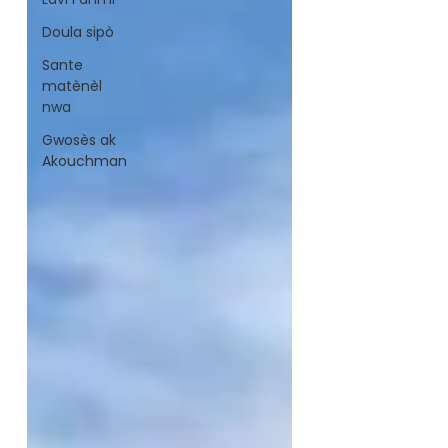
Doula sipò
Sante
matènèl
nwa
Gwosès ak
Akouchman