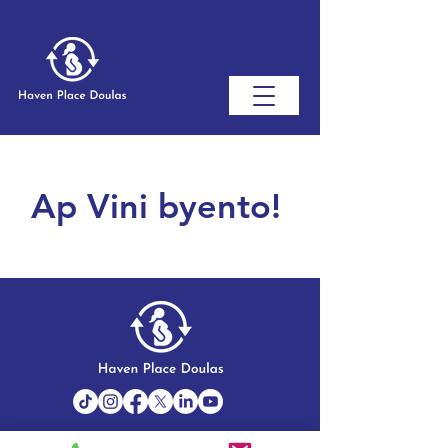
Ap Vini byento!
Testimonials