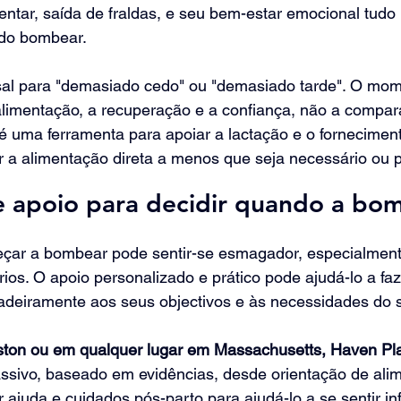
tar, saída de fraldas, e seu bem-estar emocional tudo 
ndo bombear.
sal para "demasiado cedo" ou "demasiado tarde". O mom
alimentação, a recuperação e a confiança, não a compa
 uma ferramenta para apoiar a lactação e o forneciment
ir a alimentação direta a menos que seja necessário ou 
 apoio para decidir quando a bo
çar a bombear pode sentir-se esmagador, especialmen
rios. O apoio personalizado e prático pode ajudá-lo a fa
adeiramente aos seus objectivos e às necessidades do 
ton ou em qualquer lugar em Massachusetts, Haven Pl
ssivo, baseado em evidências, desde orientação de ali
ajuda e cuidados pós-parto para ajudá-lo a se sentir in