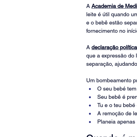
A 
Academia de Med
leite é útil quando 
e o bebê estão separ
fornecimento no iníc
A 
declaração polític
que a expressão do 
separação, ajudando 
Um bombeamento pre
O seu bebé tem d
Seu bebê é pre
Tu e o teu bebé
A remoção de lei
Planeia apenas