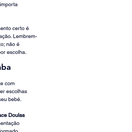
importa 
ento certo é 
ração. Lembrem-
o; não é 
por escolha.
mba
te com 
zer escolhas 
seu bebé.
ace Doulas
mentação 
formado, 