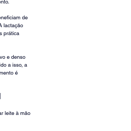
nto.
eneficiam de 
A lactação 
 prática 
ivo e denso 
o a isso, a 
mento é 
l
 leite à mão 