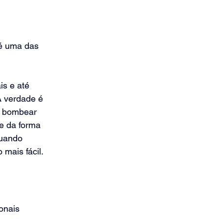
é uma das 
is e até 
A verdade é 
a bombear 
e da forma 
quando 
mais fácil.
onais 