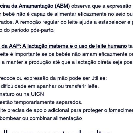
icina da Amamantação (ABM)
 observa que a expressão 
um bebê não é capaz de alimentar eficazmente no seio ou
ados. A remoção regular do leite ajuda a estabelecer e 
io do período pós-parto.
a da AAP: A lactação materna e o uso de leite humano
 t
leite é importante se os bebés não amam eficazmente ou
a manter a produção até que a lactação direta seja poss
coce ou expressão da mão pode ser útil se:
ificuldade em apanhar ou transferir leite.
maturo ou na UICN
 estão temporariamente separados.
te precisa de apoio adicional para proteger o fornecime
 bombear ou combinar alimentação