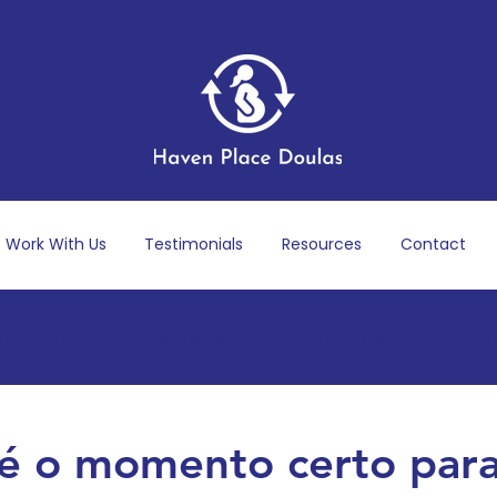
Work With Us
Testimonials
Resources
Contact
ecém-nascidos e bebês
Gravidez e Nascimen
s-parto
Bem-estar mental e emocional
P
é o momento certo par