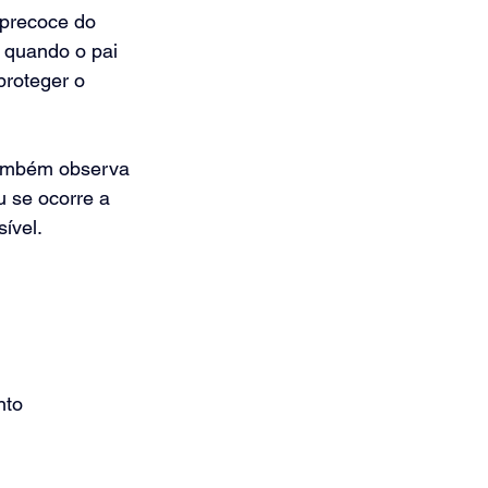
precoce do 
 quando o pai 
proteger o 
ambém observa 
 se ocorre a 
ível.
nto