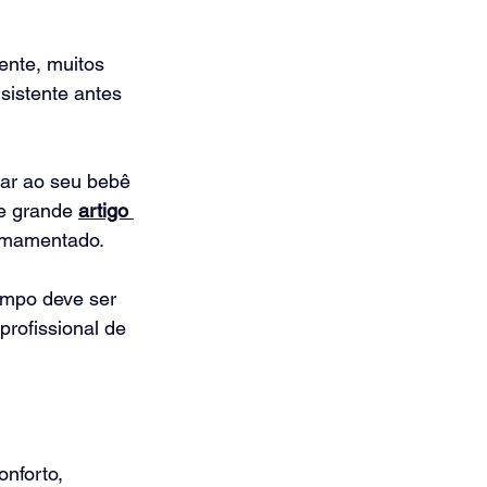
ente, muitos 
sistente antes 
dar ao seu bebê 
te grande 
artigo 
amamentado.
empo deve ser 
rofissional de 
nforto, 