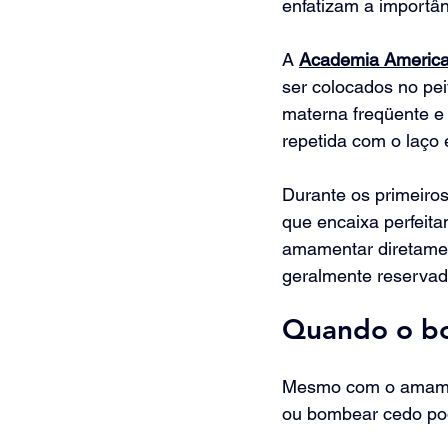
enfatizam a importâ
A 
Academia American
ser colocados no pei
materna freqüente e 
repetida com o laço 
Durante os primeiros 
que encaixa perfeit
amamentar diretamen
geralmente reservad
Quando o bo
Mesmo com o amament
ou bombear cedo pod