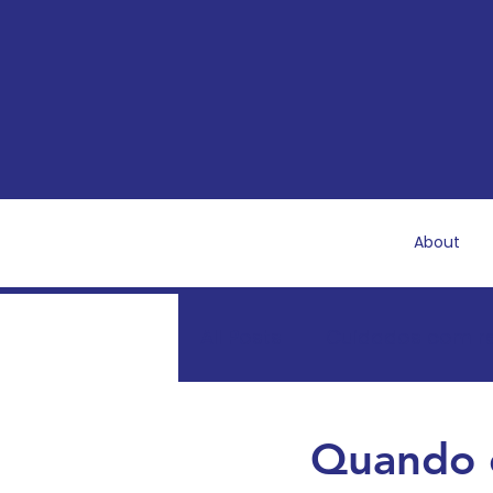
About
All Posts
Cuidados com r
Recuperação e saúde pó
Quando 