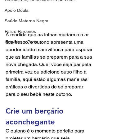
Apoio Doula
Saúde Materna Negra
Pais e Parceiros
À medida que as folhas mudam e o ar 
fica fresco, o outono apresenta uma 
Gravidez e Parto
oportunidade maravilhosa para esperar 
que as famílias se preparem para a sua 
nova chegada. Quer você seja pai pela 
primeira vez ou adicione outro filho à 
família, aqui estão algumas maneiras 
práticas e divertidas de se preparar 
para o seu bebê neste outono.
Crie um berçário 
aconchegante
O outono é o momento perfeito para 
projetar um berçário que seja 