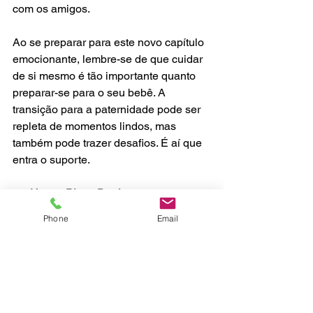
com os amigos.
Ao se preparar para este novo capítulo 
emocionante, lembre-se de que cuidar 
de si mesmo é tão importante quanto 
preparar-se para o seu bebê. A 
transição para a paternidade pode ser 
repleta de momentos lindos, mas 
também pode trazer desafios. É aí que 
entra o suporte.
No 
Haven Place Doulas
, estamos aqui 
para ajudá-la a navegar pelos altos e 
Phone
Email
baixos da gravidez e da recuperação 
pós-parto. Nossa equipe compassiva 
oferece orientação personalizada e 
adaptada às suas necessidades, para 
que você possa se concentrar no que 
realmente importa: criar laços com seu 