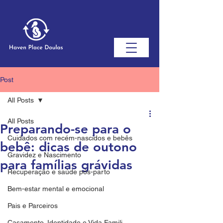
Post
All Posts
All Posts
Preparando-se para o
Cuidados com recém-nascidos e bebês
bebê: dicas de outono
Gravidez e Nascimento
para famílias grávidas
Recuperação e saúde pós-parto
Bem-estar mental e emocional
Pais e Parceiros
Casamento, Identidade e Vida Famili