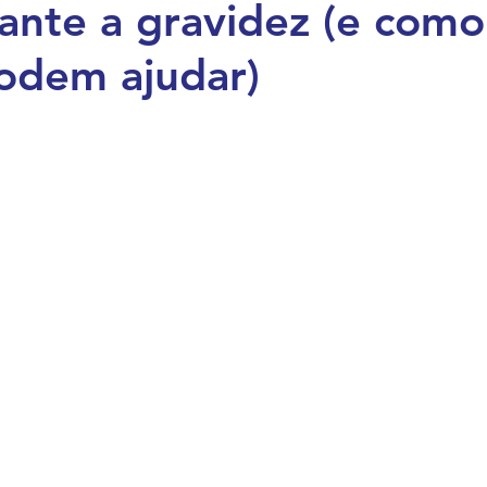
rante a gravidez (e como
Vida Famili
Apoio Doula
Saúde Materna N
odem ajudar)
idez e Parto