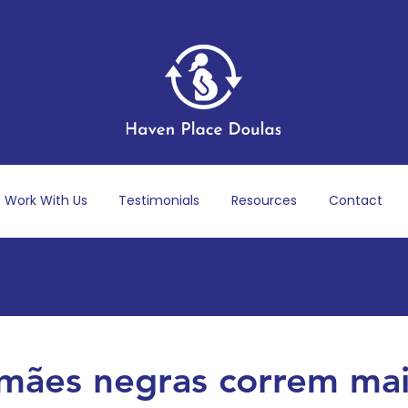
Work With Us
Testimonials
Resources
Contact
ecém-nascidos e bebês
Gravidez e Nascimen
s-parto
Bem-estar mental e emocional
P
mães negras correm ma