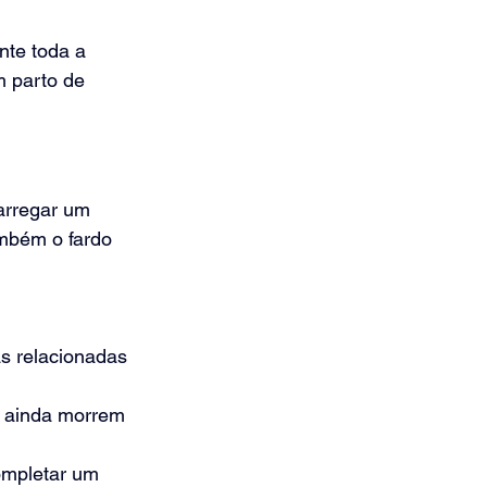
nte toda a 
m parto de 
carregar um 
ambém o fardo 
s relacionadas 
 ainda morrem 
ompletar um 