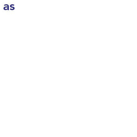
 as
egra