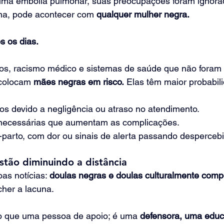
uma embolia pulmonar, suas preocupações foram ignora
na, pode acontecer com 
qualquer mulher negra.
s os dias.
tos, racismo médico e sistemas de saúde que não foram 
colocam 
mães negras em risco.
 Elas têm maior probabil
os devido a negligência ou atraso no atendimento.
necessárias que aumentam as complicações.
-parto, com dor ou sinais de alerta passando desperceb
stão diminuindo a distância
as notícias: 
doulas negras e doulas culturalmente comp
cher a lacuna.
o que uma pessoa de apoio; é uma 
defensora, uma educ