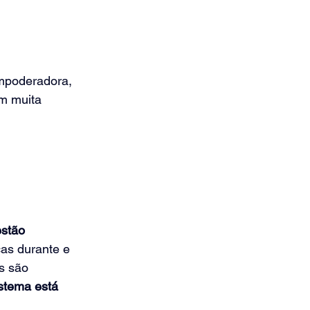
empoderadora, 
m muita 
stão 
as durante e 
s são 
istema está 