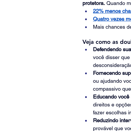
protetora.
 Quando mã
22% menos chan
Quatro vezes m
Mais chances de
Veja como as doul
Defendendo sua 
você disser que 
desconsideraçã
Fornecendo supo
ou ajudando voc
compassivo que
Educando você 
direitos e opçõe
fazer escolhas 
Reduzindo inter
provável que vo