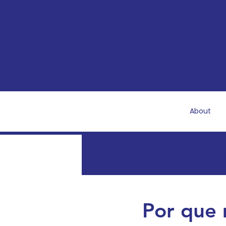
About
All Posts
Cuidados com r
Recuperação e saúde pó
Por que 