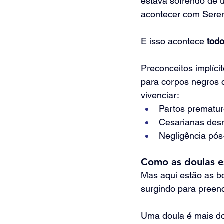
estava sofrendo de 
acontecer com Sere
E isso acontece 
todo
Preconceitos implíci
para corpos negros 
vivenciar:
Partos prematur
Cesarianas des
Negligência pós
Como as doulas e
Mas aqui estão as bo
surgindo para preen
Uma doula é mais d