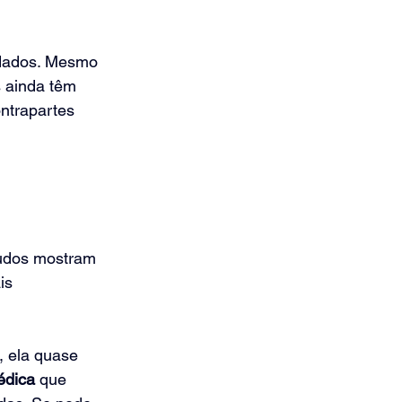
idados. Mesmo 
s ainda têm 
ntrapartes 
udos mostram 
is 
 ela quase 
édica
 que 