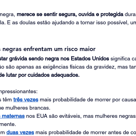
negra, 
merece se sentir segura, ouvida e protegida
 dura
la. E as doulas estão ajudando a tornar isso possível, u
s negras enfrentam um risco maior
star grávida sendo negra nos Estados Unidos
 significa 
ão são apenas as exigências físicas da gravidez, mas t
de lutar por cuidados adequados.
impressionantes:
s têm 
três vezes
mais probabilidade de morrer por causa
ue mulheres brancas.
 maternas
nos EUA são evitáveis, mas mulheres negras
lmente.
êm
duas vezes
mais probabilidade de morrer antes de c