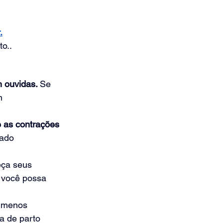
.
to.
.
 ouvidas. 
Se 
m 
 as contrações
ado 
eça seus 
 você possa 
 menos 
a de parto 