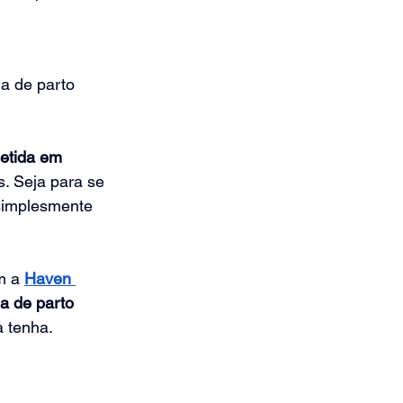
a de parto 
tida em 
. Seja para se 
 simplesmente 
m a 
Haven 
ia de parto 
a tenha.