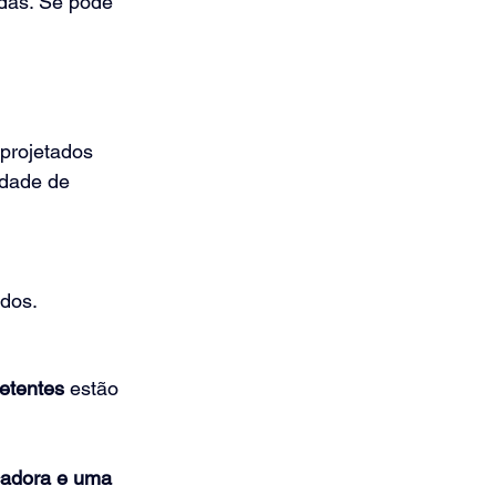
das. Se pode 
projetados 
idade de 
idos.
etentes
 estão 
adora e uma 