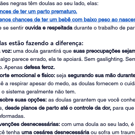
es negras têm doulas ao seu lado, elas:
ces de ter um parto prematuro.
enos chances de ter um bebê com baixo peso ao nascer
 se sentir 
ouvida e respeitada
 durante o trabalho de par
as estão fazendo a diferença:
voz: 
uma doula garantirá que 
suas preocupações sejam
algo parece errado, ela te apoiará. Sem gaslighting. Se
o. Apenas
 defesa feroz.
rte emocional e físico: 
seja 
segurando sua mão durante
ê a respirar apesar do medo, as doulas fornecem o cuid
 o sistema geralmente não tem.
sobre suas opções:
 as doulas garantem que você conh
s, 
desde planos de parto até o controle da dor, 
para que
informadas.
venções desnecessárias:
 com uma doula ao seu lado, é
cê tenha
 uma cesárea desnecessária
 ou sofra um traum