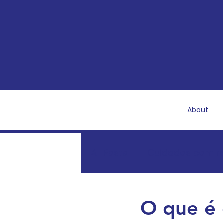
About
All Posts
Cuidados com r
Recuperação e saúde pó
O que é