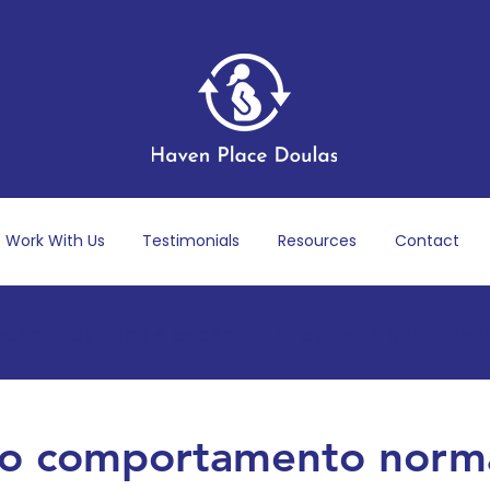
Work With Us
Testimonials
Resources
Contact
ecém-nascidos e bebês
Gravidez e Nascimen
s-parto
Bem-estar mental e emocional
P
 o comportamento norm