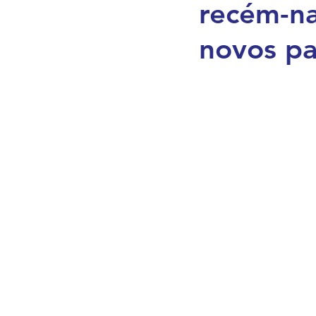
recém-na
Casamento, Identidade e 
novos pa
Pais e Parceiros
Grav