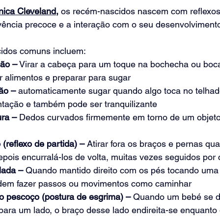
nica Cleveland,
 os recém-nascidos nascem com reflexos
vência precoce e a interação com o seu desenvolvimento
cidos comuns incluem:
ção –
 Virar a cabeça para um toque na bochecha ou boc
r alimentos e preparar para sugar
ão – 
automaticamente sugar quando algo toca no telhad
ntação e também pode ser tranquilizante
ura –
 Dedos curvados firmemente em torno de um objeto
(reflexo de partida) –
 Atirar fora os braços e pernas qu
epois encurralá-los de volta, muitas vezes seguidos por
lada –
 Quando mantido direito com os pés tocando uma s
odem fazer passos ou movimentos como caminhar
do pescoço (postura de esgrima) –
 Quando um bebé se de
 para um lado, o braço desse lado endireita-se enquanto