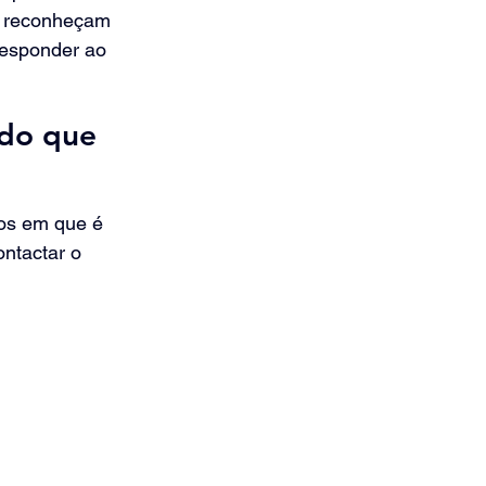
s reconheçam 
responder ao 
do que 
os em que é 
ntactar o 