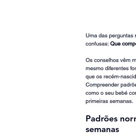
Uma das perguntas 
confusas: 
Que compo
Os conselhos vêm mui
mesmo diferentes fo
que os recém-nasci
Compreender padrões
como o seu bebé comu
primeiras semanas.
Padrões norm
semanas