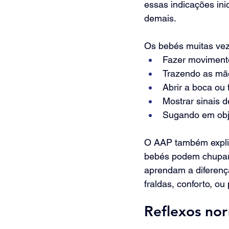
essas indicações inic
demais.
Os bebés muitas vez
Fazer movimento
Trazendo as mã
Abrir a boca ou f
Mostrar sinais 
Sugando em obj
O AAP também explic
bebés podem chupar 
aprendam a diferenç
fraldas, conforto, ou
Reflexos nor