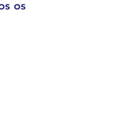
os os
egra