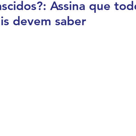
scidos?: Assina que tod
Vida Famili
Apoio Doula
Saúde Materna N
is devem saber
idez e Parto