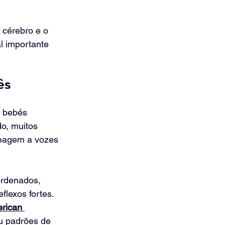
cérebro e o 
l importante 
ês
 bebés 
o, muitos 
reagem a vozes 
rdenados, 
flexos fortes. 
rican 
ou padrões de 