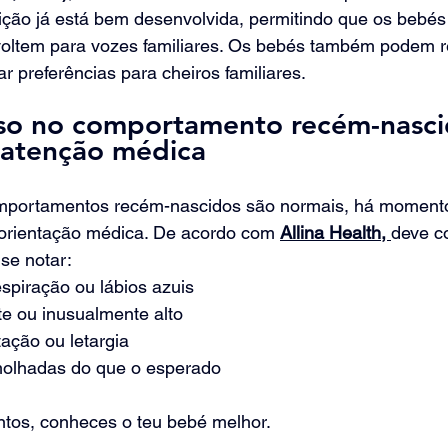
dição já está bem desenvolvida, permitindo que os bebé
voltem para vozes familiares. Os bebés também podem 
r preferências para cheiros familiares.
viso no comportamento recém-nasci
 atenção médica
mportamentos recém-nascidos são normais, há moment
 orientação médica. De acordo com 
Allina Health, 
deve co
se notar:
spiração ou lábios azuis
te ou inusualmente alto
ação ou letargia
molhadas do que o esperado
intos, conheces o teu bebé melhor.