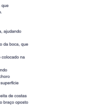
 que 
.
a, ajudando 
o da boca, que 
 colocado na 
ando 
 choro
uperfície 
ita de costas 
 o braço oposto 