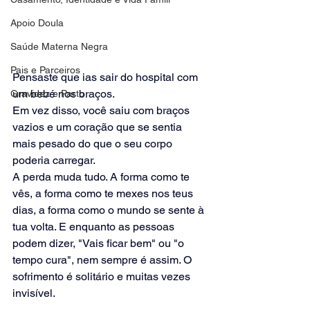
Apoio Doula
Saúde Materna Negra
Pais e Parceiros
Pensaste que ias sair do hospital com 
um bebé nos braços.
Gravidez e Parto
Em vez disso, você saiu com braços 
vazios e um coração que se sentia 
mais pesado do que o seu corpo 
poderia carregar.
A perda muda tudo. A forma como te 
vês, a forma como te mexes nos teus 
dias, a forma como o mundo se sente à 
tua volta. E enquanto as pessoas 
podem dizer, "Vais ficar bem" ou "o 
tempo cura", nem sempre é assim. O 
sofrimento é solitário e muitas vezes 
invisível.