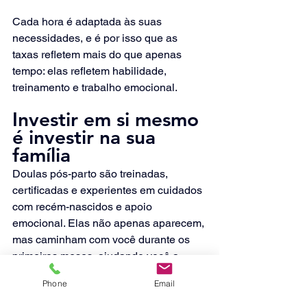
Cada hora é adaptada às suas 
necessidades, e é por isso que as 
taxas refletem mais do que apenas 
tempo: elas refletem habilidade, 
treinamento e trabalho emocional.
Investir em si mesmo 
é investir na sua 
família
Doulas pós-parto são treinadas, 
certificadas e experientes em cuidados 
com recém-nascidos e apoio 
emocional. Elas não apenas aparecem, 
mas caminham com você durante os 
primeiros meses, ajudando você a 
ganhar confiança na sua maternidade 
Phone
Email
e aliviando o peso que a sociedade 
muitas vezes coloca sobre as novas 