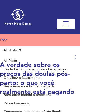
Post
All Posts
All Posts
A verdade sobre os
Cuidados com recém-nascidos e bebês
preços das doulas pós-
Gravidez e Nascimento
parto: o que você
Recuperação e saúde pós-parto
realmente está pagando
Bem-estar mental e emocional
Pais e Parceiros
Casamento, Identidade e Vida Famili