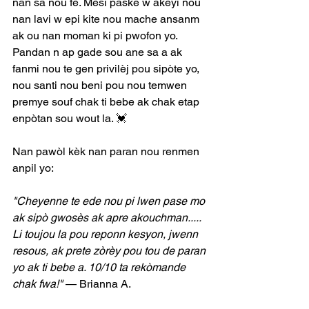
nan sa nou fè. Mèsi paske w akeyi nou 
nan lavi w epi kite nou mache ansanm 
ak ou nan moman ki pi pwofon yo. 
Pandan n ap gade sou ane sa a ak 
fanmi nou te gen privilèj pou sipòte yo, 
nou santi nou beni pou nou temwen 
premye souf chak ti bebe ak chak etap 
enpòtan sou wout la. 💓
Nan pawòl kèk nan paran nou renmen 
anpil yo:
"Cheyenne te ede nou pi lwen pase mo 
ak sipò gwosès ak apre akouchman..... 
Li toujou la pou reponn kesyon, jwenn 
resous, ak prete zòrèy pou tou de paran 
yo ak ti bebe a. 10/10 ta rekòmande 
chak fwa!"
— Brianna A.