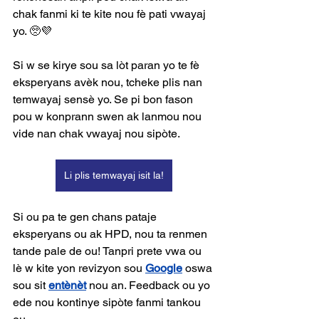
chak fanmi ki te kite nou fè pati vwayaj 
yo. 🥺💜
Si w se kirye sou sa lòt paran yo te fè 
eksperyans avèk nou, tcheke plis nan 
temwayaj sensè yo. Se pi bon fason 
pou w konprann swen ak lanmou nou 
vide nan chak vwayaj nou sipòte.
Li plis temwayaj isit la!
Si ou pa te gen chans pataje 
eksperyans ou ak HPD, nou ta renmen 
tande pale de ou! Tanpri prete vwa ou 
lè w kite yon revizyon sou 
Google
 oswa 
sou sit 
entènèt
 nou an. Feedback ou yo 
ede nou kontinye sipòte fanmi tankou 