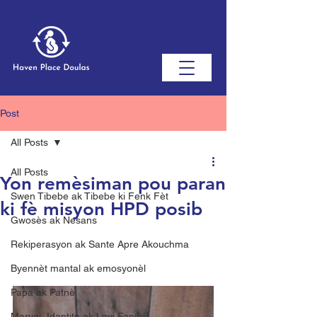
Post
All Posts
All Posts
Yon remèsiman pou paran
Swen Tibebe ak Tibebe ki Fenk Fèt
ki fè misyon HPD posib
Gwosès ak Nesans
Rekiperasyon ak Sante Apre Akouchma
Byennèt mantal ak emosyonèl
Papa ak Patnè
Maryaj, Idantite ak Lavi Fanmi