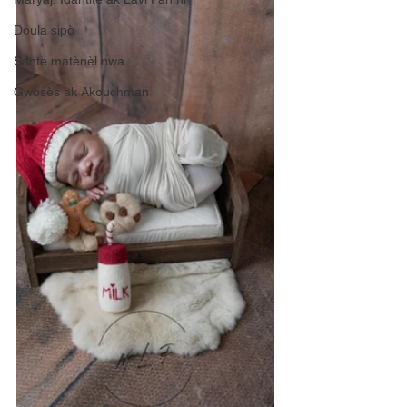
Doula sipò
Sante matènèl nwa
Gwosès ak Akouchman