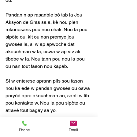
ou.
Pandan n ap rasanble bò tab la Jou 
Aksyon de Gras sa a, kè nou plen 
rekonesans pou nou chak. Nou la pou 
sipòte ou, kit ou nan premye jou 
gwosès la, si w ap apwoche dat 
akouchman w la, oswa w ap viv ak 
tibebe w la. Nou tann pou nou la pou 
ou nan tout fason nou kapab.
Si w enterese aprann plis sou fason 
nou ka ede w pandan gwosès ou oswa 
peryòd apre akouchman an, santi w lib 
pou kontakte w. Nou la pou sipòte ou 
atravè tout bagay sa yo.
Kite HPD fè pati vwayaj ou a!
Phone
Email