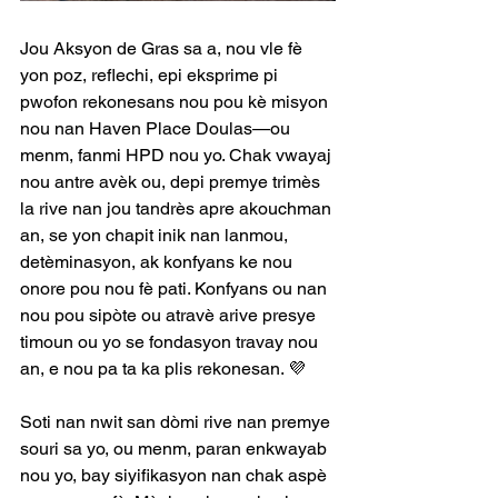
Jou Aksyon de Gras sa a, nou vle fè 
yon poz, reflechi, epi eksprime pi 
pwofon rekonesans nou pou kè misyon 
nou nan Haven Place Doulas—ou 
menm, fanmi HPD nou yo. Chak vwayaj 
nou antre avèk ou, depi premye trimès 
la rive nan jou tandrès apre akouchman 
an, se yon chapit inik nan lanmou, 
detèminasyon, ak konfyans ke nou 
onore pou nou fè pati. Konfyans ou nan 
nou pou sipòte ou atravè arive presye 
timoun ou yo se fondasyon travay nou 
an, e nou pa ta ka plis rekonesan. 💜
Soti nan nwit san dòmi rive nan premye 
souri sa yo, ou menm, paran enkwayab 
nou yo, bay siyifikasyon nan chak aspè 