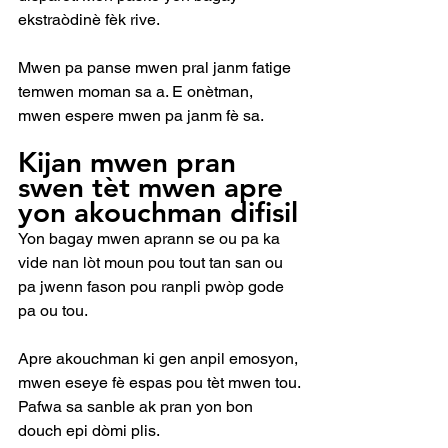
ekstraòdinè fèk rive.
Mwen pa panse mwen pral janm fatige 
temwen moman sa a. E onètman, 
mwen espere mwen pa janm fè sa.
Kijan mwen pran 
swen tèt mwen apre 
yon akouchman difisil
Yon bagay mwen aprann se ou pa ka 
vide nan lòt moun pou tout tan san ou 
pa jwenn fason pou ranpli pwòp gode 
pa ou tou.
Apre akouchman ki gen anpil emosyon, 
mwen eseye fè espas pou tèt mwen tou.
Pafwa sa sanble ak pran yon bon 
douch epi dòmi plis.