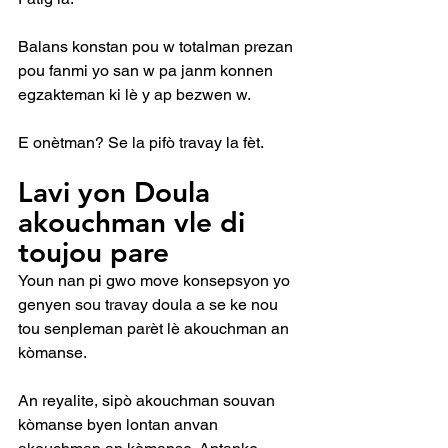
Balans konstan pou w totalman prezan 
pou fanmi yo san w pa janm konnen 
egzakteman ki lè y ap bezwen w.
E onètman? Se la pifò travay la fèt.
Lavi yon Doula 
akouchman vle di 
toujou pare
Youn nan pi gwo move konsepsyon yo 
genyen sou travay doula a se ke nou 
tou senpleman parèt lè akouchman an 
kòmanse.
An reyalite, sipò akouchman souvan 
kòmanse byen lontan anvan 