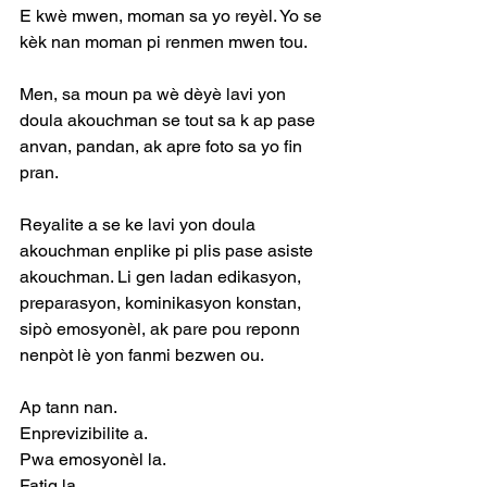
E kwè mwen, moman sa yo reyèl. Yo se 
kèk nan moman pi renmen mwen tou.
Men, sa moun pa wè dèyè lavi yon 
doula akouchman se tout sa k ap pase 
anvan, pandan, ak apre foto sa yo fin 
pran.
Reyalite a se ke lavi yon doula 
akouchman enplike pi plis pase asiste 
akouchman. Li gen ladan edikasyon, 
preparasyon, kominikasyon konstan, 
sipò emosyonèl, ak pare pou reponn 
nenpòt lè yon fanmi bezwen ou.
Ap tann nan.
Enprevizibilite a.
Pwa emosyonèl la.
Fatig la.