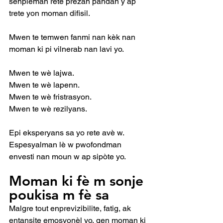
senpleman rete prezan pandan y ap 
trete yon moman difisil.
Mwen te temwen fanmi nan kèk nan 
moman ki pi vilnerab nan lavi yo.
Mwen te wè lajwa.
Mwen te wè lapenn.
Mwen te wè fristrasyon.
Mwen te wè rezilyans.
Epi eksperyans sa yo rete avè w. 
Espesyalman lè w pwofondman 
envesti nan moun w ap sipòte yo.
Moman ki fè m sonje 
poukisa m fè sa
Malgre tout enprevizibilite, fatig, ak 
entansite emosyonèl yo, gen moman ki 