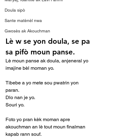
Doula sipò
Sante matènèl nwa
Gwosès ak Akouchman
Lè w se yon doula, se pa 
sa pifò moun panse.
Lè moun panse ak doula, anjeneral yo 
imajine bèl moman yo.
Tibebe a yo mete sou pwatrin yon 
paran.
Dlo nan je yo.
Souri yo.
Foto yo pran kèk moman apre 
akouchman an lè tout moun finalman 
kapab rann souf.