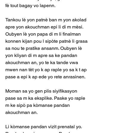
fè tout bagay vo lapenn.
Tankou lè yon patnè ban m yon akolad 
apre yon akouchman epi li di m mèsi. 
Oubyen lè yon papa di m li finalman 
konnen kijan pou l sipòte patnè li grasa 
sa nou te pratike ansanm. Oubyen lè 
yon kliyan di m apre sa ke pandan 
akouchman an, yo te ka tande vwa 
mwen nan tèt yo k ap raple yo sa k t ap 
pase a epi k ap ede yo rete anrasinen.
Moman sa yo gen plis siyifikasyon 
pase sa m ka eksplike. Paske yo raple 
m ke sipò pa kòmanse pandan 
akouchman an.
Li kòmanse pandan vizit prenatal yo. 