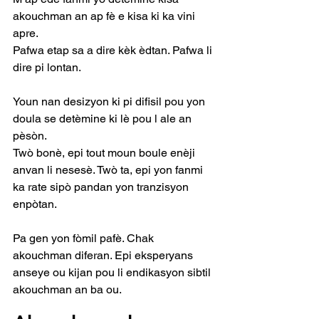
akouchman an ap fè e kisa ki ka vini 
apre.
Pafwa etap sa a dire kèk èdtan. Pafwa li 
dire pi lontan.
Youn nan desizyon ki pi difisil pou yon 
doula se detèmine ki lè pou l ale an 
pèsòn.
Twò bonè, epi tout moun boule enèji 
anvan li nesesè. Twò ta, epi yon fanmi 
ka rate sipò pandan yon tranzisyon 
enpòtan.
Pa gen yon fòmil pafè. Chak 
akouchman diferan. Epi eksperyans 
anseye ou kijan pou li endikasyon sibtil 
akouchman an ba ou.