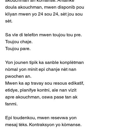
akouchman an kòmanse. Antanke 
doula akouchman, mwen disponib pou 
kliyan mwen yo 24 sou 24, sèt jou sou 
sèt.
Sa vle di telefòn mwen toujou tou pre.
Toujou chaje.
Toujou pare.
Yon jounen tipik ka sanble konplètman 
nòmal yon minit epi chanje nèt nan 
pwochen an.
Mwen ka ap travay sou resous edikatif, 
etidye, planifye kontni, ale nan vizit 
apre akouchman, oswa pase tan ak 
fanmi.
Epi toudenkou, mwen resevwa yon 
mesaj tèks. Kontraksyon yo kòmanse.