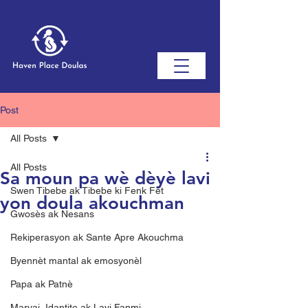
Post
All Posts
All Posts
Sa moun pa wè dèyè lavi
Swen Tibebe ak Tibebe ki Fenk Fèt
yon doula akouchman
Gwosès ak Nesans
Rekiperasyon ak Sante Apre Akouchma
Byennèt mantal ak emosyonèl
Papa ak Patnè
Maryaj, Idantite ak Lavi Fanmi