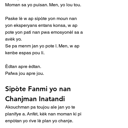
Moman sa yo puisan. Men, yo lou tou.
Paske lè w ap sipòte yon moun nan 
yon eksperyans entans konsa, w ap 
pote yon pati nan pwa emosyonèl sa a 
avèk yo.
Se pa menm jan yo pote l. Men, w ap 
kenbe espas pou li.
Èdtan apre èdtan.
Pafwa jou apre jou.
Sipòte Fanmi yo nan 
Chanjman Inatandi
Akouchman pa toujou ale jan yo te 
planifye a. Anfèt, kèk nan moman ki pi 
enpòtan yo rive lè plan yo chanje.