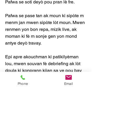
Pafwa se soti deyò pou pran lè fre.
Pafwa se pase tan ak moun ki sipòte m 
menm jan mwen sipòte lòt moun. Mwen 
renmen yon bon repa, mizik live, ak 
moman ki fè m sonje gen yon mond 
antye deyò travay.
Epi apre akouchman ki patikilyèman 
lou, mwen souvan fè debriefing ak lòt 
doula ki konprann kijan sa ye pou bay 
fanmi yo espas pandan moman difisil. 
Phone
Email
Paske moun ki bay sipò bezwen sipò 
tou.
Alafen, sa ki fè m retounen se yon 
objektif. Ede fanmi yo santi yo enfòme, 
sipòte, epi pran swen pandan youn nan 
pi gwo moman nan lavi yo se sa ki 