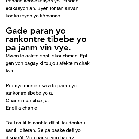
Pandan konvèsasyon yo. Pandan 
edikasyon an. Byen lontan anvan 
kontraksyon yo kòmanse.
Gade paran yo 
rankontre tibebe yo 
pa janm vin vye.
Mwen te asiste anpil akouchman. Epi 
gen yon bagay ki toujou afekte m chak 
fwa.
Premye moman sa a lè paran yo 
rankontre tibebe yo a.
Chanm nan chanje.
Enèji a chanje.
Tout sa ki te sanble difisil toudenkou 
santi l diferan. Se pa paske defi yo 
disparèt. Men paske yon bagay 