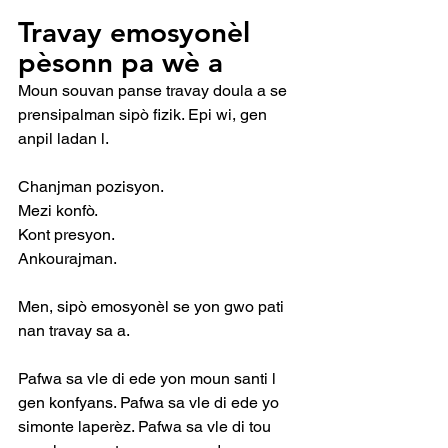
Travay emosyonèl 
pèsonn pa wè a
Moun souvan panse travay doula a se 
prensipalman sipò fizik. Epi wi, gen 
anpil ladan l.
Chanjman pozisyon.
Mezi konfò.
Kont presyon.
Ankourajman.
Men, sipò emosyonèl se yon gwo pati 
nan travay sa a.
Pafwa sa vle di ede yon moun santi l 
gen konfyans. Pafwa sa vle di ede yo 
simonte laperèz. Pafwa sa vle di tou 