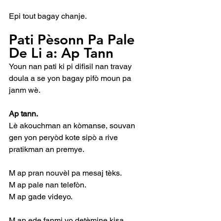
Epi tout bagay chanje.
Pati Pèsonn Pa Pale 
De Li a: Ap Tann
Youn nan pati ki pi difisil nan travay 
doula a se yon bagay pifò moun pa 
janm wè.
Ap tann.
Lè akouchman an kòmanse, souvan 
gen yon peryòd kote sipò a rive 
pratikman an premye.
M ap pran nouvèl pa mesaj tèks.
M ap pale nan telefòn.
M ap gade videyo.
M ap ede fanmi yo detèmine kisa 