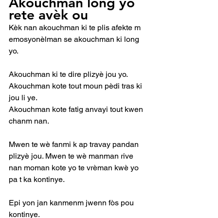
Akouchman long yo 
rete avèk ou
Kèk nan akouchman ki te plis afekte m 
emosyonèlman se akouchman ki long 
yo.
Akouchman ki te dire plizyè jou yo.
Akouchman kote tout moun pèdi tras ki 
jou li ye.
Akouchman kote fatig anvayi tout kwen 
chanm nan.
Mwen te wè fanmi k ap travay pandan 
plizyè jou. Mwen te wè manman rive 
nan moman kote yo te vrèman kwè yo 
pa t ka kontinye.
Epi yon jan kanmenm jwenn fòs pou 
kontinye.