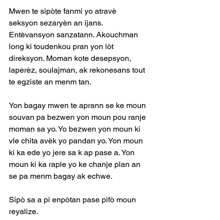
Mwen te sipòte fanmi yo atravè 
seksyon sezaryèn an ijans. 
Entèvansyon sanzatann. Akouchman 
long ki toudenkou pran yon lòt 
direksyon. Moman kote desepsyon, 
laperèz, soulajman, ak rekonesans tout 
te egziste an menm tan.
Yon bagay mwen te aprann se ke moun 
souvan pa bezwen yon moun pou ranje 
moman sa yo. Yo bezwen yon moun ki 
vle chita avèk yo pandan yo. Yon moun 
ki ka ede yo jere sa k ap pase a. Yon 
moun ki ka raple yo ke chanje plan an 
se pa menm bagay ak echwe.
Sipò sa a pi enpòtan pase pifò moun 
reyalize.