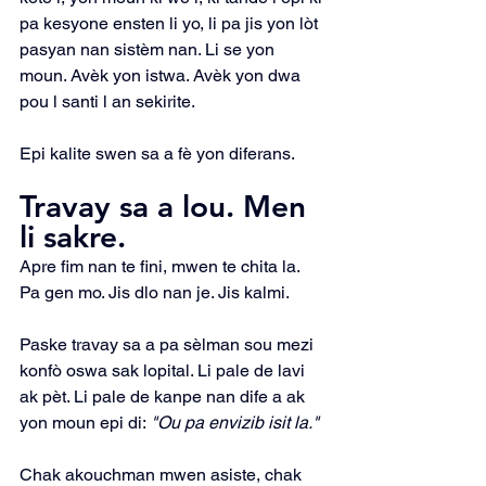
pa kesyone ensten li yo, li pa jis yon lòt 
pasyan nan sistèm nan. Li se yon 
moun. Avèk yon istwa. Avèk yon dwa 
pou l santi l an sekirite.
Epi kalite swen sa a fè yon diferans.
Travay sa a lou. Men 
li sakre.
Apre fim nan te fini, mwen te chita la. 
Pa gen mo. Jis dlo nan je. Jis kalmi.
Paske travay sa a pa sèlman sou mezi 
konfò oswa sak lopital. Li pale de lavi 
ak pèt. Li pale de kanpe nan dife a ak 
yon moun epi di:
 "Ou pa envizib isit la."
Chak akouchman mwen asiste, chak 