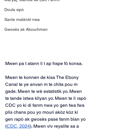
Doula sipò
Sante matènèl nwa
Gwosès ak Akouchman
Mwen pa t atann li t ap frape fò konsa.
Mwen te konnen de kisa The Ebony 
Canal te ye anvan m te chita pou m 
gade. Mwen te wè estatistik yo. Mwen 
te tande istwa kliyan yo. Mwen te li rapò 
CDC yo ki di fanm nwa yo gen twa fwa 
plis chans pou yo mouri akòz kòz ki 
gen rapò ak gwosès pase fanm blan yo
(
CDC, 2024
). 
Mwen viv reyalite sa a 