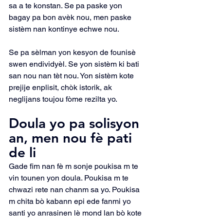
sa a te konstan. Se pa paske yon 
bagay pa bon avèk nou, men paske 
sistèm nan kontinye echwe nou.
Se pa sèlman yon kesyon de founisè 
swen endividyèl. Se yon sistèm ki bati 
san nou nan tèt nou. Yon sistèm kote 
prejije enplisit, chòk istorik, ak 
neglijans toujou fòme rezilta yo.
Doula yo pa solisyon 
an, men nou fè pati 
de li
Gade fim nan fè m sonje poukisa m te 
vin tounen yon doula. Poukisa m te 
chwazi rete nan chanm sa yo. Poukisa 
m chita bò kabann epi ede fanmi yo 
santi yo anrasinen lè mond lan bò kote 