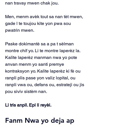
nan travay mwen chak jou.
Men, menm avèk tout sa nan tèt mwen, 
gade l te toujou kite yon pwa sou 
pwatrin mwen.
Paske dokimantè sa a pa t sèlman 
montre chif yo. Li te montre laperèz la. 
Kalite laperèz manman nwa yo pote 
anvan menm yo santi premye 
kontraksyon yo. Kalite laperèz ki fè ou 
ranpli plis pase yon valiz lopital, ou 
ranpli vwa ou, defans ou, estrateji ou jis 
pou siviv sistèm nan.
Li tris anpil. Epi li reyèl.
Fanm Nwa yo deja ap 