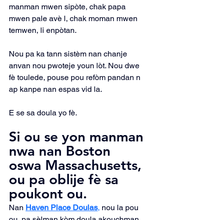
manman mwen sipòte, chak papa 
mwen pale avè l, chak moman mwen 
temwen, li enpòtan.
Nou pa ka tann sistèm nan chanje 
anvan nou pwoteje youn lòt. Nou dwe 
fè toulede, pouse pou refòm pandan n 
ap kanpe nan espas vid la.
E se sa doula yo fè.
Si ou se yon manman 
nwa nan Boston 
oswa Massachusetts, 
ou pa oblije fè sa 
poukont ou.
Nan 
Haven Place Doulas
,
nou la pou 
ou, pa sèlman kòm doula akouchman 