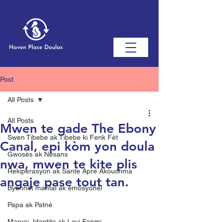
Post
All Posts
All Posts
Mwen te gade The Ebony
Swen Tibebe ak Tibebe ki Fenk Fèt
Canal, epi kòm yon doula
Gwosès ak Nesans
nwa, mwen te kite plis
Rekiperasyon ak Sante Apre Akouchma
angaje pase tout tan.
Byennèt mantal ak emosyonèl
Papa ak Patnè
Maryaj, Idantite ak Lavi Fanmi