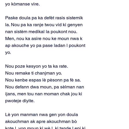
yo kòmanse vire.
Paske doula pa ka defèt rasis sistemik 
la. Nou pa ka ranje twou vid ki genyen 
nan sistèm medikal la poukont nou. 
Men, nou ka asire nou ke moun nwa k 
ap akouche yo pa pase ladan l poukont 
yo.
Nou poze kesyon yo ta ka rate.
Nou remake ti chanjman yo.
Nou kenbe espas lè pèsonn pa fè sa.
Nou defann dwa moun, pa sèlman nan 
ijans, men tou nan moman chak jou ki 
pwoteje diyite.
Lè yon manman nwa gen yon doula 
akouchman ak apre akouchman bò 
kote l, yon moun ki wè l, ki tande l epi ki 