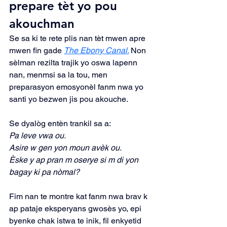
prepare tèt yo pou 
akouchman
Se sa ki te rete plis nan tèt mwen apre 
mwen fin gade
The Ebony Canal
.
Non 
sèlman rezilta trajik yo oswa lapenn 
nan, menmsi sa la tou, men 
preparasyon emosyonèl fanm nwa yo 
santi yo bezwen jis pou akouche.
Se dyalòg entèn trankil sa a:
Pa leve vwa ou.
Asire w gen yon moun avèk ou.
Èske y ap pran m oserye si m di yon 
bagay ki pa nòmal?
Fim nan te montre kat fanm nwa brav k 
ap pataje eksperyans gwosès yo, epi 
byenke chak istwa te inik, fil enkyetid 