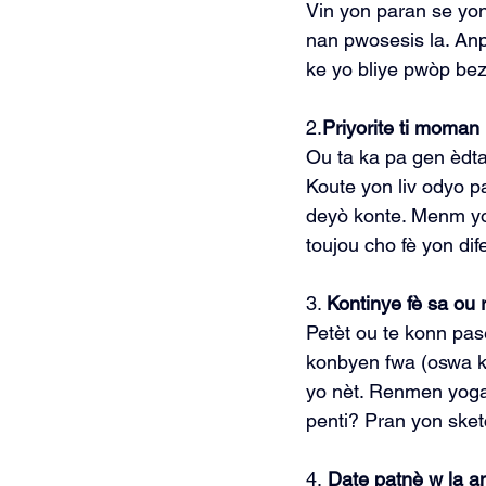
Vin yon paran se yon 
nan pwosesis la. An
ke yo bliye pwòp bez
2.
Priyorite ti moman
Ou ta ka pa gen èdta
Koute yon liv odyo p
deyò konte. Menm yo
toujou cho fè yon dif
3. 
Kontinye fè sa ou 
Petèt ou te konn pas
konbyen fwa (oswa ko
yo nèt. Renmen yoga
penti? Pran yon sket
4.
 Date patnè w la a