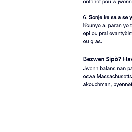
entènèt pou w jwenn 
6. 
Sonje ke sa a se 
Kounye a, paran yo t
epi ou pral evantyèlm
ou gras.
Bezwen Sipò? Hav
Jwenn balans nan par
oswa Massachusetts,
akouchman, byennèt