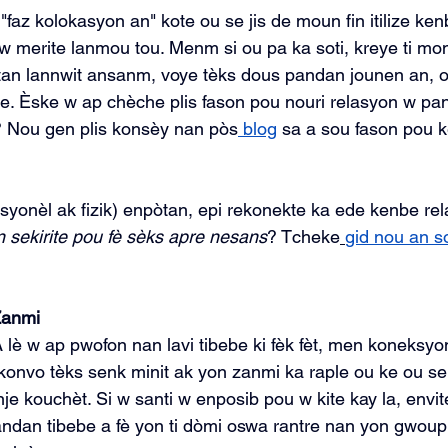
n "faz kolokasyon an" kote ou se jis de moun fin itilize ken
w merite lanmou tou. Menm si ou pa ka soti, kreye ti mo
an lannwit ansanm, voye tèks dous pandan jounen an, os
e. Èske w ap chèche plis fason pou nouri relasyon w pa
 Nou gen plis konsèy nan pòs
 blog
 sa a sou fason pou k
syonèl ak fizik) enpòtan, epi rekonekte ka ede kenbe rel
an sekirite pou fè sèks apre nesans
? Tcheke
gid nou an s
Zanmi
A lè w ap pwofon nan lavi tibebe ki fèk fèt, men koneksyo
nvo tèks senk minit ak yon zanmi ka raple ou ke ou se pi
e kouchèt. Si w santi w enposib pou w kite kay la, envi
ndan tibebe a fè yon ti dòmi oswa rantre nan yon gwoup