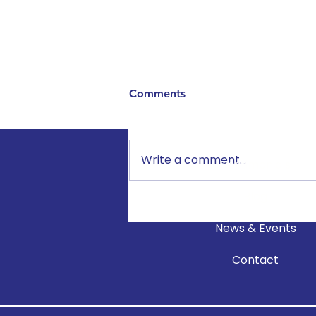
Comments
Write a comment...
Testimonials
Blog
Jou Valentine a apre tibebe
a: Kijan pou rete konekte
News & Events
antanke nouvo paran
Contact