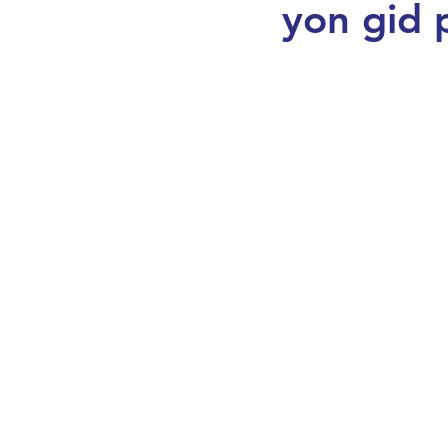
yon gid
Maryaj, Idantite ak Lavi F