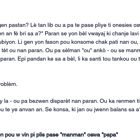
gen pastan? Lè tan lib ou a pa te pase pliye ti onesies o
n an fè bri sa a?" Paran se yon bèl vwayaj ki chanje lav
toubiyon. Li gen yon fason pou konsome chak pati nan ou,
di tèt ou nan paran. Ou pa sèlman "ou" ankò - ou se ma
paran. Epi pandan ke sa a bèl, li ka santi tou tankou ou 
woblèm.
ay la - ou pa bezwen disparèt nan paran. Ou ka renmen ti
 te ye anvan an. Se konsa, ki jan ou jwenn balans sa a
n pou w vin pi plis pase "manman" oswa "papa"