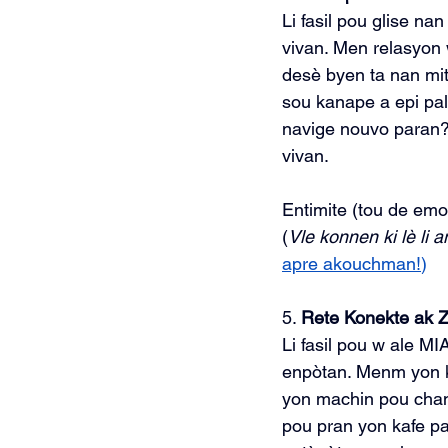
Li fasil pou glise na
vivan. Men relasyon 
desè byen ta nan mit
sou kanape a epi pal
navige nouvo paran?
vivan.
Entimite (tou de emo
(
Vle konnen ki lè li 
apre akouchman!
)
5. 
Rete Konekte ak 
Li fasil pou w ale MI
enpòtan. Menm yon ko
yon machin pou chanj
pou pran yon kafe pa