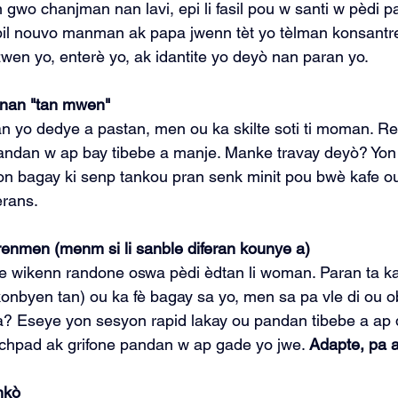
gwo chanjman nan lavi, epi li fasil pou w santi w pèdi pa
pil nouvo manman ak papa jwenn tèt yo tèlman konsantre
wen yo, enterè yo, ak idantite yo deyò nan paran yo.
 nan "tan mwen"
n yo dedye a pastan, men ou ka skilte soti ti moman. Re
andan w ap bay tibebe a manje. Manke travay deyò? Yon 
n bagay ki senp tankou pran senk minit pou bwè kafe ou
erans.
renmen (menm si li sanble diferan kounye a)
e wikenn randone oswa pèdi èdtan li woman. Paran ta ka
nbyen tan) ou ka fè bagay sa yo, men sa pa vle di ou o
? Eseye yon sesyon rapid lakay ou pandan tibebe a ap
chpad ak grifone pandan w ap gade yo jwe. 
Adapte, pa 
nkò