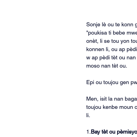
Sonje lè ou te konn 
"poukisa ti bebe mwe
onèt, li se tou yon 
konnen li, ou ap pè
w ap pèdi tèt ou nan 
moso nan tèt ou.
Epi ou toujou gen p
Men, isit la nan bag
toujou kenbe moun ou
li.
1.
Bay tèt ou pèmisyo