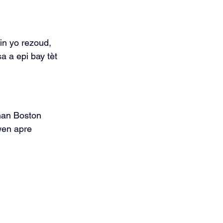
in yo rezoud, 
a a epi bay tèt 
nan Boston 
wen apre 