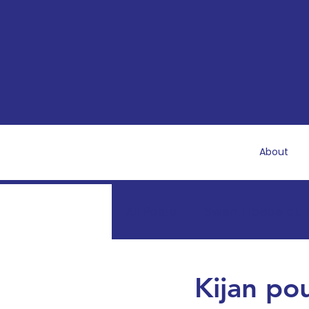
About
All Posts
Swen Tibebe ak T
Rekiperasyon ak Sante 
Kijan po