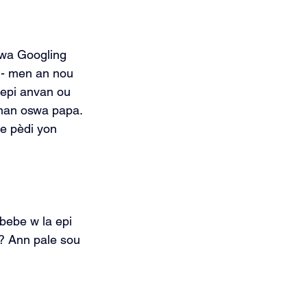
swa Googling 
i - men an nou 
 epi anvan ou 
nman oswa papa. 
te pèdi yon 
bebe w la epi 
? Ann pale sou 