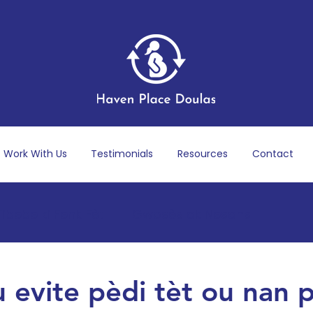
Work With Us
Testimonials
Resources
Contact
ibebe ki Fenk Fèt
Gwosès ak Nesans
Apre Akouchma
Byennèt mantal ak emosyonèl
u evite pèdi tèt ou nan 