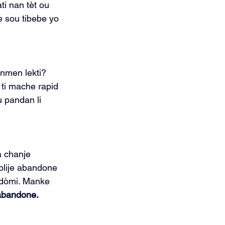
ti nan tèt ou 
 sou tibebe yo 
nmen lekti? 
ti mache rapid 
 pandan li 
 chanje 
blije abandone 
 dòmi. Manke 
abandone.