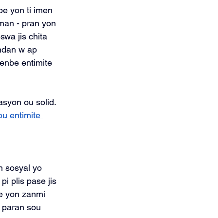
be yon ti imen 
man - pran yon 
wa jis chita 
ndan w ap 
enbe entimite 
asyon ou solid. 
ou entimite 
n sosyal yo 
 plis pase jis 
te yon zanmi 
 paran sou 