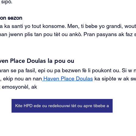
sipò.
yon sezon
a ka santi yo tout konsome. Men, ti bebe yo grandi, wout
an jwenn plis tan pou tèt ou ankò. Pran pasyans ak faz s
en Place Doulas la pou ou
an se pa fasil, epi ou pa bezwen fè li poukont ou. Si w 
 ekip nou an nan
 Haven Place Doulas
 ka sipòte w ak s
 emosyonèl, ak
Kite HPD ede ou redekouvwi tèt ou apre tibebe a