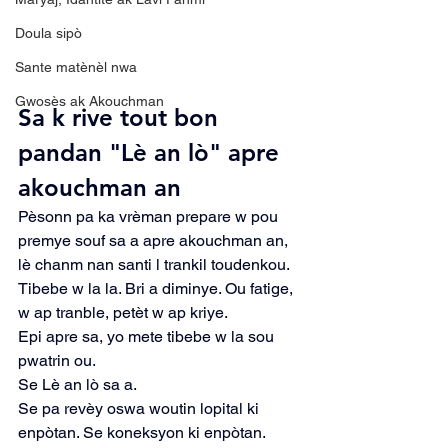
Doula sipò
Sante matènèl nwa
Gwosès ak Akouchman
Sa k rive tout bon 
pandan "Lè an lò" apre 
akouchman an
Pèsonn pa ka vrèman prepare w pou 
premye souf sa a apre akouchman an, 
lè chanm nan santi l trankil toudenkou.
Tibebe w la la. Bri a diminye. Ou fatige, 
w ap tranble, petèt w ap kriye.
Epi apre sa, yo mete tibebe w la sou 
pwatrin ou.
Se Lè an lò sa a.
Se pa revèy oswa woutin lopital ki 
enpòtan. Se koneksyon ki enpòtan. 