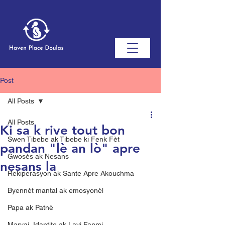
Post
All Posts
All Posts
Ki sa k rive tout bon
Swen Tibebe ak Tibebe ki Fenk Fèt
pandan "lè an lò" apre
Gwosès ak Nesans
nesans la
Rekiperasyon ak Sante Apre Akouchma
Byennèt mantal ak emosyonèl
Papa ak Patnè
Maryaj, Idantite ak Lavi Fanmi