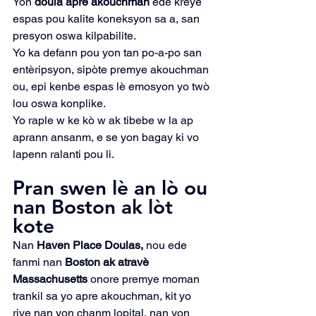
Yon 
doula apre akouchman
 ede kreye 
espas pou kalite koneksyon sa a, san 
presyon oswa kilpabilite.
Yo ka defann pou yon tan po-a-po san 
entèripsyon, sipòte premye akouchman 
ou, epi kenbe espas lè emosyon yo twò 
lou oswa konplike.
Yo raple w ke kò w ak tibebe w la ap 
aprann ansanm, e se yon bagay ki vo 
lapenn ralanti pou li.
Pran swen lè an lò ou 
nan Boston ak lòt 
kote
Nan 
Haven Place Doulas,
 nou ede 
fanmi nan 
Boston ak atravè 
Massachusetts
 onore premye moman 
trankil sa yo apre akouchman, kit yo 
rive nan yon chanm lopital, nan yon 