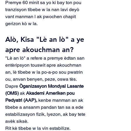
Premye 60 minit sa yo ki bay ton pou 
tranzisyon tibebe w la nan lavi deyò 
vant manman l ak pwochen chapit 
gerizon kò w la.
Alò, Kisa "Lè an lò" a ye 
apre akouchman an?
"Lè an lò" a refere a premye èdtan san 
entèripsyon touswit apre akouchman 
an, lè tibebe w la po-a-po sou pwatrin 
ou, anvan benyen, peze, oswa tès.
Dapre 
Òganizasyon Mondyal Lasante 
(OMS)
 ak 
Akademi Ameriken pou 
Pedyatri (AAP),
 kenbe manman an ak 
tibebe a ansanm pandan tan sa a ede 
estabilizasyon fizik, lyezon, ak bay tete 
avèk siksè.
Rit kè tibebe w la vin estabilize. 