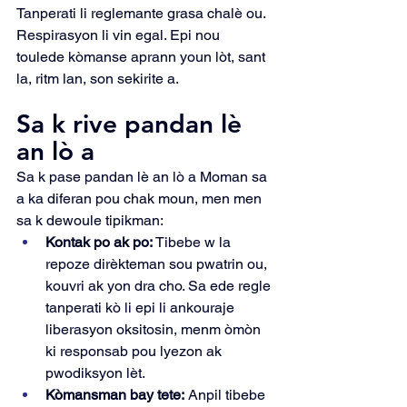
Tanperati li reglemante grasa chalè ou. 
Respirasyon li vin egal. Epi nou 
toulede kòmanse aprann youn lòt, sant 
la, ritm lan, son sekirite a.
Sa k rive pandan lè 
an lò a
Sa k pase pandan lè an lò a Moman sa 
a ka diferan pou chak moun, men men 
sa k dewoule tipikman:
Kontak po ak po:
 Tibebe w la 
repoze dirèkteman sou pwatrin ou, 
kouvri ak yon dra cho. Sa ede regle 
tanperati kò li epi li ankouraje 
liberasyon oksitosin, menm òmòn 
ki responsab pou lyezon ak 
pwodiksyon lèt.
Kòmansman bay tete:
 Anpil tibebe 