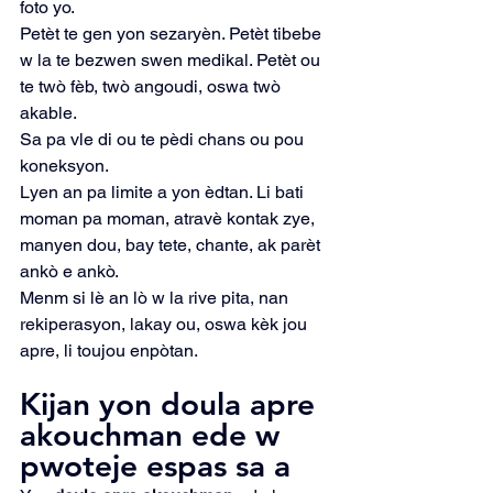
foto yo.
Petèt te gen yon sezaryèn. Petèt tibebe 
w la te bezwen swen medikal. Petèt ou 
te twò fèb, twò angoudi, oswa twò 
akable.
Sa pa vle di ou te pèdi chans ou pou 
koneksyon.
Lyen an pa limite a yon èdtan. Li bati 
moman pa moman, atravè kontak zye, 
manyen dou, bay tete, chante, ak parèt 
ankò e ankò.
Menm si lè an lò w la rive pita, nan 
rekiperasyon, lakay ou, oswa kèk jou 
apre, li toujou enpòtan.
Kijan yon doula apre 
akouchman ede w 
pwoteje espas sa a