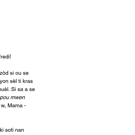
redi! 
zòd si ou se 
yon sèl ti kras 
uèl. Si sa a se 
n pou mwen 
 w, Mama - 
i soti nan 