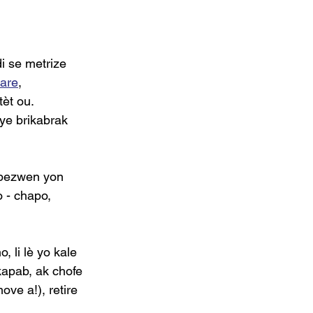
i se metrize 
are
, 
èt ou. 
ye brikabrak 
 bezwen yon 
 - chapo, 
 li lè yo kale 
apab, ak chofe 
ve a!), retire 