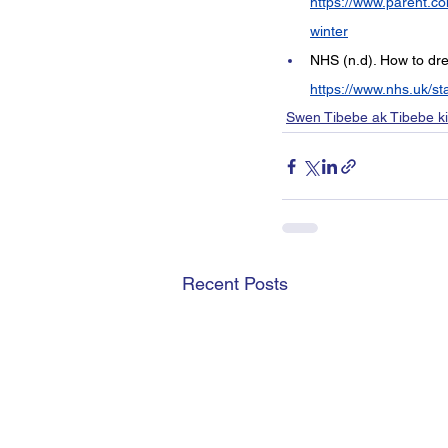
https://www.parent.co
winter
NHS (n.d). How to dr
https://www.nhs.uk/st
Swen Tibebe ak Tibebe k
Recent Posts