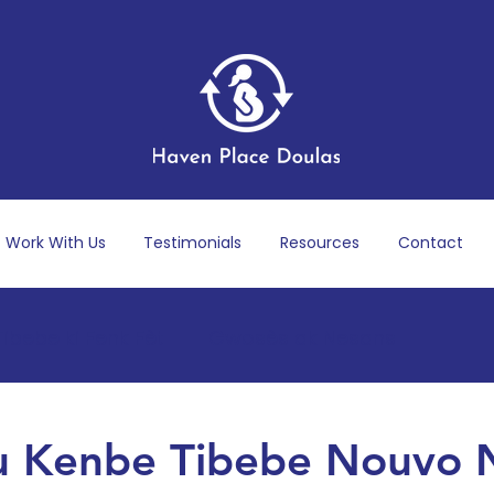
Work With Us
Testimonials
Resources
Contact
ibebe ki Fenk Fèt
Gwosès ak Nesans
Apre Akouchma
Byennèt mantal ak emosyonèl
ou Kenbe Tibebe Nouvo 