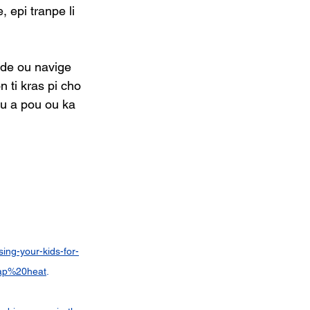
 epi tranpe li 
 ede ou navige 
 ti kras pi cho 
ou a pou ou ka 
ing-your-kids-for-
rap%20heat
.