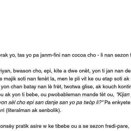
brak yo, tas yo pa janm-fini nan cocoa cho - li nan sezon f
yan, bwason cho, epi, kite a dwe onèt, yon ti jan nan de
majik soti nan fenèt la, men le pli vit ke ou etap soti ak 
u yon chan batay nan lè frèt, twotwa glise, ak kouch kontin
ou ak yon ti bebe, ou pwobableman mande tèt ou, 
"Kija
on sèl cho epi san danje san yo pa twòp li?"
 Pa enkyete
i (literalman ak senbolik).
nsèy pratik asire w ke tibebe ou a se sezon fredi-pare, k