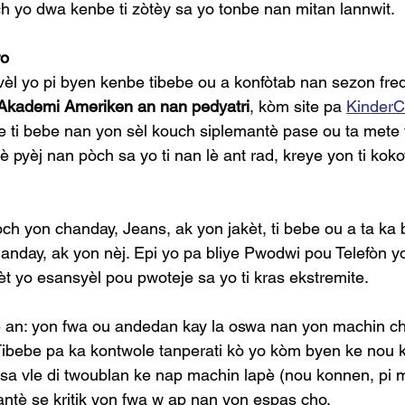
ch yo dwa kenbe ti zòtèy sa yo tonbe nan mitan lannwit.
ro
vèl yo pi byen kenbe tibebe ou a konfòtab nan sezon fred
Akademi Ameriken
an nan pedyatri
, kòm site pa 
KinderC
ti bebe nan yon sèl kouch siplemantè pase ou ta mete t
 pyèj nan pòch sa yo ti nan lè ant rad, kreye yon ti koko
ch yon chanday, Jeans, ak yon jakèt, ti bebe ou a ta ka
handay, ak yon nèj. Epi yo pa bliye Pwodwi pou Telefòn yo
t yo esansyèl pou pwoteje sa yo ti kras ekstremite.
pe an: yon fwa ou andedan kay la oswa nan yon machin cho,
ibebe pa ka kontwole tanperati kò yo kòm byen ke nou k
sa vle di twoublan ke nap machin lapè (nou konnen, pi mo
ntè se kritik yon fwa w ap nan yon espas cho.