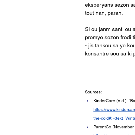
eksperyans sezon sa 
tout nan, paran.
Si ou janm santi ou 
premye sezon fredi ti
- jis tankou sa yo ko
konsantre sou sa ki p
Sources:
KinderCare (n.d.). "Ba
https://www.kindercar
the-cold#:~:text=Wi
ParentCo (November 2