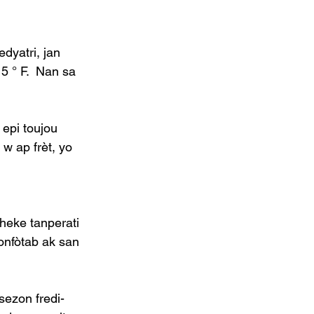
dyatri, jan 
5 ° F.  Nan sa 
epi toujou 
w ap frèt, yo 
heke tanperati 
konfòtab ak san 
sezon fredi-