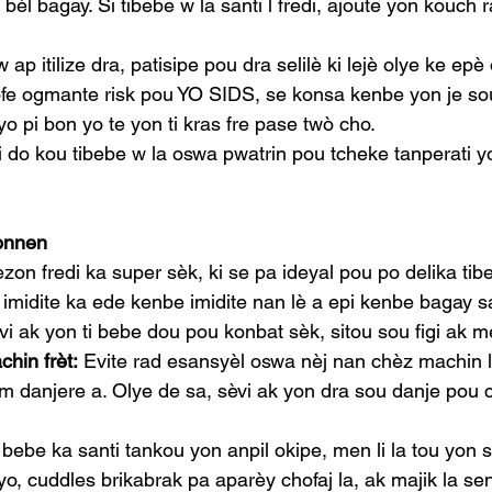
bèl bagay. Si tibebe w la santi l fredi, ajoute yon kouch 
w ap itilize dra, patisipe pou dra selilè ki lejè olye ke epè
fe ogmante risk pou YO SIDS, se konsa kenbe yon je sou
o pi bon yo te yon ti kras fre pase twò cho.
i do kou tibebe w la oswa pwatrin pou tcheke tanperati y
onnen
ezon fredi ka super sèk, ki se pa ideyal pou po delika ti
n imidite ka ede kenbe imidite nan lè a epi kenbe bagay s
vi ak yon ti bebe dou pou konbat sèk, sitou sou figi ak m
hin frèt:
 Evite rad esansyèl oswa nèj nan chèz machin l
m danjere a. Olye de sa, sèvi ak yon dra sou danje pou 
 bebe ka santi tankou yon anpil okipe, men li la tou yon 
o, cuddles brikabrak pa aparèy chofaj la, ak majik la se