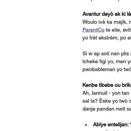
Avantur deyò ak ki l
Woulo ivè ka majik, 
ParentCo
 te site, ev
yo frèt ekstrèm, po e
Si w ap soti nan pli
tcheke figi yo, men y
pwobableman yo twò
Kenbe tibebe ou brik
Ah, lannuit - yon ta
sal la? Èske yo twò c
danje pandan nwit sa
Abiye entelijan: