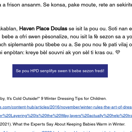
a frison ansanm. Se konsa, pake moute, rete an sekirite,
akablan, 
Haven Place Doulas
 se isit la pou ou. Soti nan
 bebe a ofri swen pèsonalize, nou isit la fè sezon sa a yon
uch siplemantè pou tibebe ou a. Se pou nou fè pati vilaj 
i enpòtan: kreye bèl souvni ak yon sèl ti kras ou. 💜
Se pou HPD senplifye swen ti bebe sezon fredi!
by, It’s Cold Outside!" 9 Winter Dressing Tips for Children. 
e.com/content-hub/articles/2016/november/winter-rules-the-art-of-dress
nter%20Layering%20Is%20the%20Way,layers%20actually%20help%20t
021). What the Experts Say About Keeping Babies Warm in Winter. 