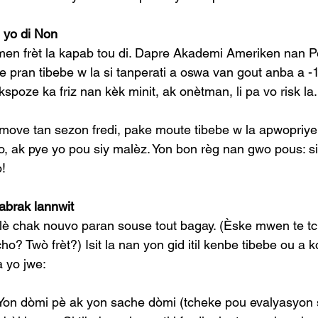
è yo di Non
men frèt la kapab tou di. Dapre Akademi Ameriken nan Pe
ite pran tibebe w la si tanperati a oswa van gout anba a -1
kspoze ka friz nan kèk minit, ak onètman, li pa vo risk la.
s move tan sezon fredi, pake moute tibebe w la apwopriye 
o, ak pye yo pou siy malèz. Yon bon règ nan gwo pous: si 
!
abrak lannwit
n lè chak nouvo paran souse tout bagay. (Èske mwen te tc
ho? Twò frèt?) Isit la nan yon gid itil kenbe tibebe ou a 
 yo jwe:
 Yon dòmi pè ak yon sache dòmi (tcheke pou evalyasyon 