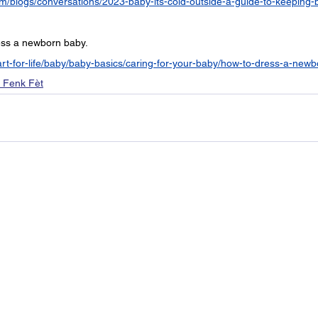
m/blogs/conversations/2023-baby-its-cold-outside-a-guide-to-keeping-
ess a newborn baby. 
art-for-life/baby/baby-basics/caring-for-your-baby/how-to-dress-a-newb
i Fenk Fèt