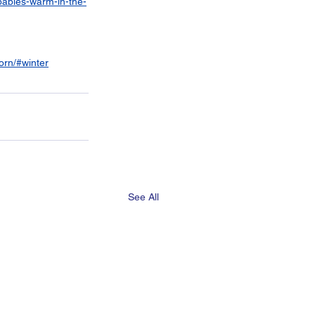
babies-warm-in-the-
orn/#winter
See All