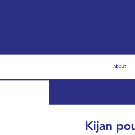
About
All Posts
Swen Tibebe ak T
Rekiperasyon ak Sante 
Kijan p