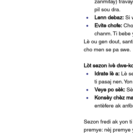
zanmitay) travay 
pil sou dra.
Lenn debaz:
 Si 
Evite chofe:
 Cho
chanm. Ti bebe y
Lè ou gen dout, sant
cho men se pa swe.
Lòt sezon ivè dwe-k
Idrate lè a:
 Lè s
ti pasaj nen. Yo
Veye po sèk:
 Sè
Konsèy chèz mac
entèfere ak anfò
Sezon fredi ak yon ti
premye: nèj premye y