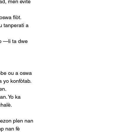
rad, men evite 
 oswa flòt.
 tanperati a 
o —li ta dwe 
bebe ou a oswa 
a yo konfòtab.
en.
an. Yo ka 
chalè.
sezon plen nan 
np nan fè 