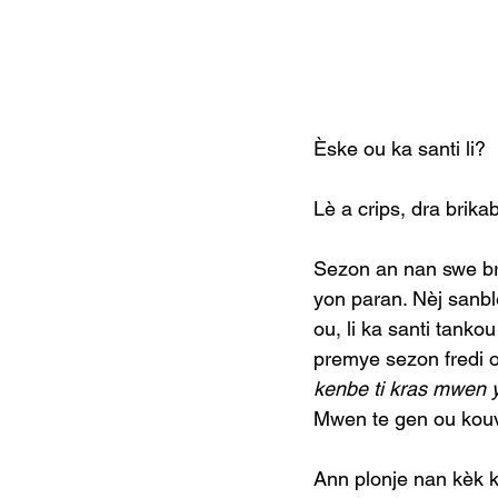
Èske ou ka santi li? 
Lè a crips, dra brika
Sezon an nan swe bri
yon paran. Nèj sanble 
ou, li ka santi tanko
premye sezon fredi 
kenbe ti kras mwen y
Mwen te gen ou kouvr
Ann plonje nan kèk ko