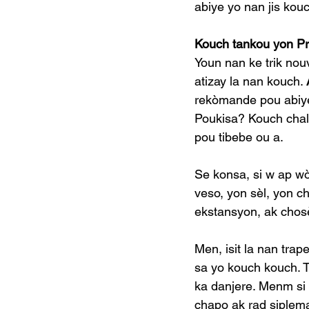
abiye yo nan jis kou
Kouch tankou yon P
Youn nan ke trik nou
atizay la nan kouch. 
rekòmande pou abiye 
Poukisa? Kouch chalè
pou tibebe ou a.
Se konsa, si w ap wò
veso, yon sèl, yon c
ekstansyon, ak chosè
Men, isit la nan tra
sa yo kouch kouch. T
ka danjere. Menm si 
chapo ak rad siplema