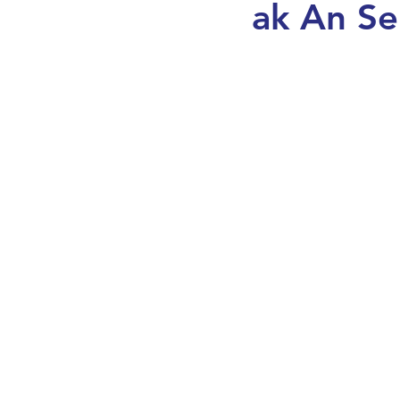
ak An Se
Maryaj, Idantite ak Lavi F