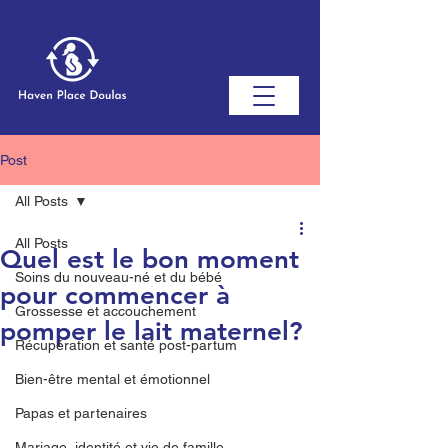
Post
All Posts
All Posts
Quel est le bon moment
Soins du nouveau-né et du bébé
pour commencer à
Grossesse et accouchement
pomper le lait maternel?
Récupération et santé post-partum
Bien-être mental et émotionnel
Papas et partenaires
Mariage, identité et vie de famille