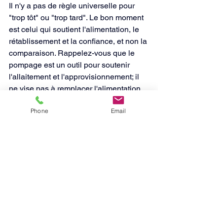
Il n'y a pas de règle universelle pour 
"trop tôt" ou "trop tard". Le bon moment 
est celui qui soutient l'alimentation, le 
rétablissement et la confiance, et non la 
comparaison. Rappelez-vous que le 
pompage est un outil pour soutenir 
l'allaitement et l'approvisionnement; il 
ne vise pas à remplacer l'alimentation 
directe, sauf si nécessaire ou par choix.
Phone
Email
Obtenir du soutien 
pour décider quand 
pomper
Décider quand commencer à pomper 
peut sembler accablant, surtout avec 
des conseils contradictoires. Un 
soutien personnalisé et pratique peut 
vous aider à faire des choix qui 