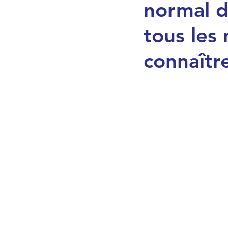
normal d
Mariage, identité et vie d
tous les
connaîtr