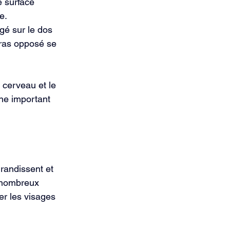
e surface 
e.
gé sur le dos 
bras opposé se 
 cerveau et le 
ne important 
randissent et 
 nombreux 
er les visages 