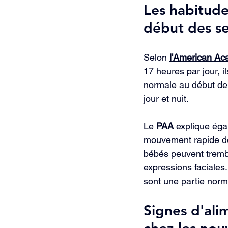
Les habitud
début des s
Selon 
l'American Aca
17 heures par jour, i
normale au début de 
jour et nuit.
Le 
PAA
 explique éga
mouvement rapide de
bébés peuvent tremble
expressions faciale
sont une partie nor
Signes d'ali
chez les nou