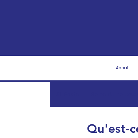
About
All Posts
Soins du nouvea
Récupération et santé p
Qu'est-c