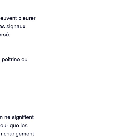
peuvent pleurer 
ces signaux 
ersé.
poitrine ou 
 ne signifient 
pour que les 
'un changement 