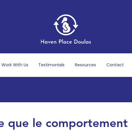
Work With Us
Testimonials
Resources
Contact
u-né et du bébé
Grossesse et accouchement
ost-partum
Bien-être mental et émotionnel
e que le comportement