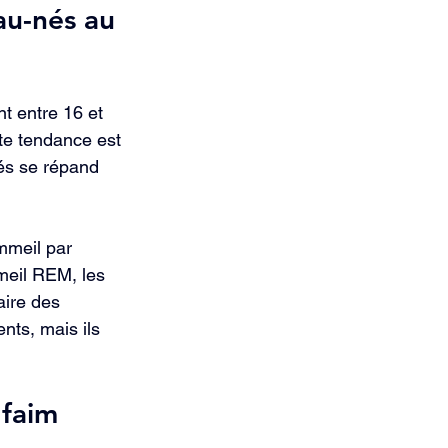
u-nés au 
t entre 16 et 
tte tendance est 
és se répand 
mmeil par 
eil REM, les 
aire des 
ts, mais ils 
 faim 