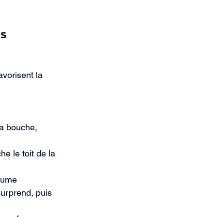
s 
vorisent la 
la bouche, 
 le toit de la 
paume
surprend, puis 