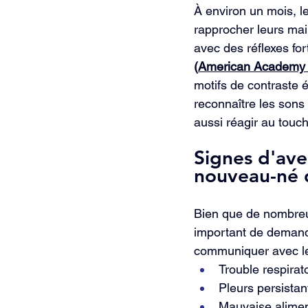
À environ un mois, 
rapprocher leurs main
avec des réflexes for
(
American Academy o
motifs de contraste 
reconnaître les sons 
aussi réagir au touc
Signes d'av
nouveau-né q
Bien que de nombreu
important de demand
communiquer avec le 
Trouble respirat
Pleurs persista
Mauvaise alimen