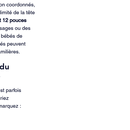
on coordonnés, 
imité de la tête 
t 12 pouces 
visages ou des 
x bébés de 
bés peuvent 
milières.
du 
x
t parfois 
riez 
marquez :