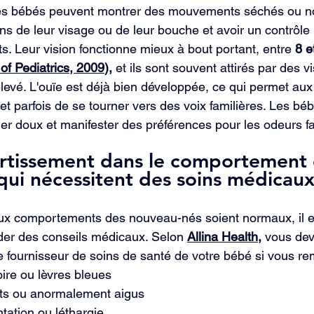
les bébés peuvent montrer des mouvements séchés ou n
s de leur visage ou de leur bouche et avoir un contrôle l
ts. Leur vision fonctionne mieux à bout portant, entre 
8 e
f Pediatrics, 2009
),
 et ils sont souvent attirés par des 
élevé. L'ouïe est déjà bien développée, ce qui permet au
et parfois de se tourner vers des voix familières. Les bé
her doux et manifester des préférences pour les odeurs fa
ertissement dans le comportement 
ui nécessitent des soins médicau
x comportements des nouveau-nés soient normaux, il es
er des conseils médicaux. Selon 
Allina Health,
 vous dev
fournisseur de soins de santé de votre bébé si vous re
oire ou lèvres bleues
nts ou anormalement aigus
tation ou léthargie