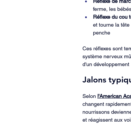
Réflexe de marc
ferme, les bébé
Réflexe du cou t
et tourne la têt
penche
Ces réflexes sont te
système nerveux mûri
d'un développement 
Jalons typi
Selon 
l'American Aca
changent rapidement 
nourrissons devienne
et réagissent aux voi