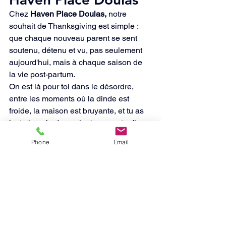
Chez 
Haven Place Doulas,
 notre 
souhait de Thanksgiving est simple :
que chaque nouveau parent se sent 
soutenu, détenu et vu, pas seulement 
aujourd'hui, mais à chaque saison de 
la vie post-partum.
On est là pour toi dans le désordre, 
entre les moments où la dinde est 
froide, la maison est bruyante, et tu as 
juste besoin de quelqu'un pour te dire 
que tu vas bien.
Phone
Email
Si vous êtes à 
Boston ou n'importe où 
dans le Massachusetts,
 notre équipe 
offre des soins post-partum, un soutien 
émotionnel et des conseils doux pour 
vous aider à trouver l'équilibre et à 
vous reposer à nouveau.