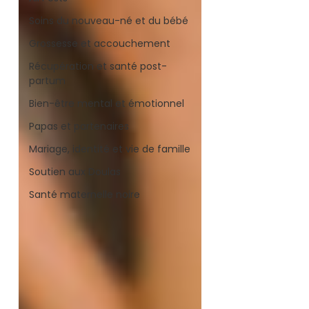
Soins du nouveau-né et du bébé
Grossesse et accouchement
Récupération et santé post-
partum
Bien-être mental et émotionnel
Papas et partenaires
Mariage, identité et vie de famille
Soutien aux Doulas
Santé maternelle noire