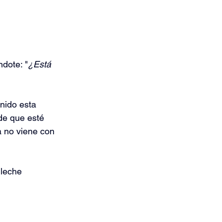
dote: "
¿Está 
nido esta 
de que esté 
a no viene con 
 leche 