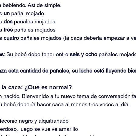
á bebiendo. Así de simple.
s
 un
 pañal mojado
s
 dos
 pañales mojados
s 
tres
 pañales mojados
s 
cuatro
 pañales mojados (la caca debería empezar a ve
es
: Su bebé debe tener entre 
seis y ocho
 pañales mojad
za esta cantidad de pañales, su leche está fluyendo bie
 la caca: ¿Qué es normal?
én nacido. Bienvenido a tu nuevo tema de conversación fav
 bebé debería hacer caca al menos tres veces al día.
Meconio negro y alquitranado
verdoso, luego se vuelve amarillo