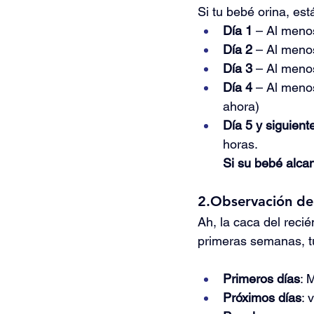
Si tu bebé orina, est
Día 1
 – Al meno
Día 2
 – Al meno
Día 3 
– Al meno
Día 4
 – Al meno
ahora)
Día 5 y siguient
horas.
Si su bebé alcan
2.Observación de
Ah, la caca del reci
primeras semanas, tu
Primeros días
: 
Próximos días
: 