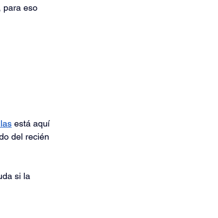
, para eso 
las
está aquí 
do del recién 
da si la 