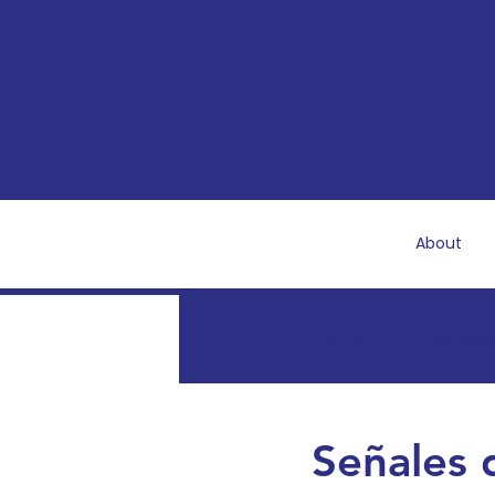
About
All Posts
Recién Nacida y
Recuperación y salud po
Señales 