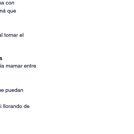
ha con 
má que 
l tomar el 
s
ía mamar entre 
que puedan 
 llorando de 