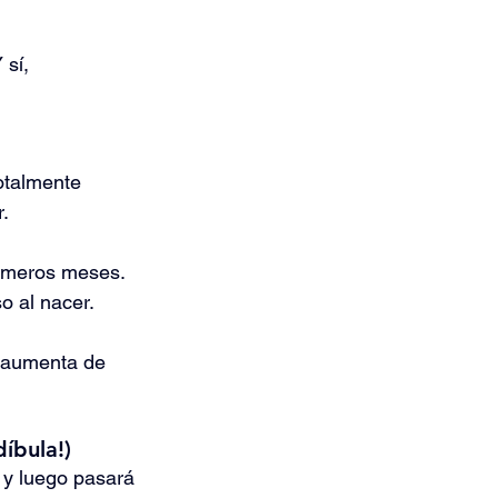
sí, 
otalmente 
r.
rimeros meses.
o al nacer.
é aumenta de 
íbula!)
 y luego pasará 