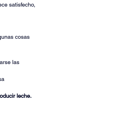
ce satisfecho, 
lgunas cosas 
arse las 
sa 
oducir leche.