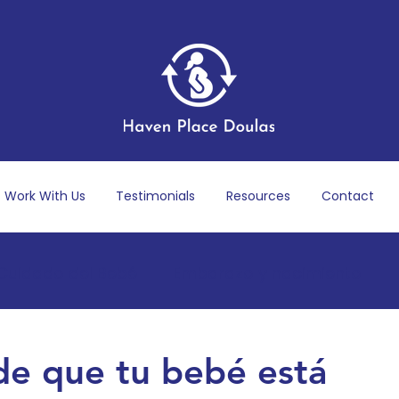
Work With Us
Testimonials
Resources
Contact
 Cuidado del Bebé
Embarazo y nacimiento
sparto
Bienestar mental y emocional
Papás
de que tu bebé está