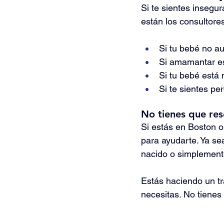
Si te sientes insegu
están los consultores
Si tu bebé no a
Si amamantar e
Si tu bebé está
Si te sientes pe
No tienes que res
Si estás en Boston o
para ayudarte. Ya se
nacido o simplement
Estás haciendo un tr
necesitas. No tienes