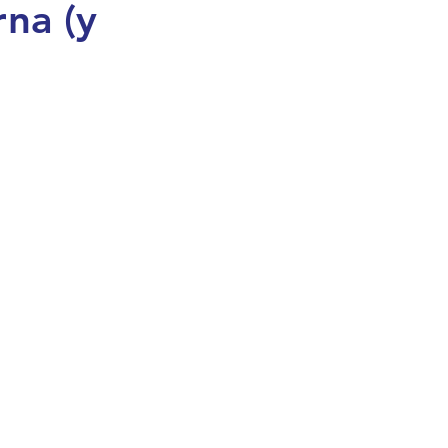
rna (y
 negra