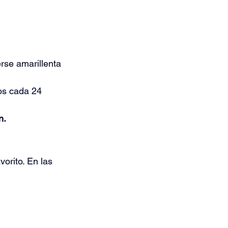
rse amarillenta 
os cada 24 
n.
orito. En las 