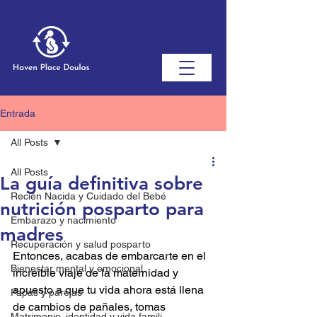
Entrada
All Posts
All Posts
La guía definitiva sobre
Recién Nacida y Cuidado del Bebé
nutrición posparto para
Embarazo y nacimiento
madres
Recuperación y salud posparto
Entonces, acabas de embarcarte en el 
Bienestar mental y emocional
increíble viaje de la maternidad y 
apuesto a que tu vida ahora está llena 
Papás ​​y parejas
de cambios de pañales, tomas 
Matrimonio, identidad y vida famili