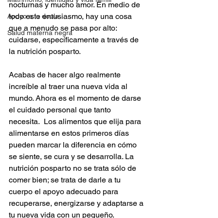
nocturnas y mucho amor. En medio de 
todo este entusiasmo, hay una cosa 
Apoyo a la doula
que a menudo se pasa por alto: 
Salud materna negra
cuidarse, específicamente a través de 
la nutrición posparto.
Acabas de hacer algo realmente 
increíble al traer una nueva vida al 
mundo. Ahora es el momento de darse 
el cuidado personal que tanto 
necesita.  Los alimentos que elija para 
alimentarse en estos primeros días 
pueden marcar la diferencia en cómo 
se siente, se cura y se desarrolla. La 
nutrición posparto no se trata sólo de 
comer bien; se trata de darle a tu 
cuerpo el apoyo adecuado para 
recuperarse, energizarse y adaptarse a 
tu nueva vida con un pequeño. 