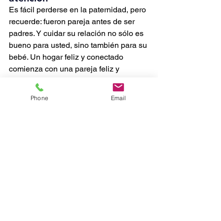
Es fácil perderse en la paternidad, pero 
recuerde: fueron pareja antes de ser 
padres. Y cuidar su relación no sólo es 
bueno para usted, sino también para su 
bebé. Un hogar feliz y conectado 
comienza con una pareja feliz y 
conectada.
Phone
Email
¿Necesita apoyo adicional para 
afrontar esta transición?
Haven Place 
Doulas
está aquí para ayudarle. 
Ofrecemos atención posparto y 
recursos para nuevos padres en 
Boston y en todo Massachusetts, 
porque cada familia merece 
orientación, descanso y un poco más 
de amor.