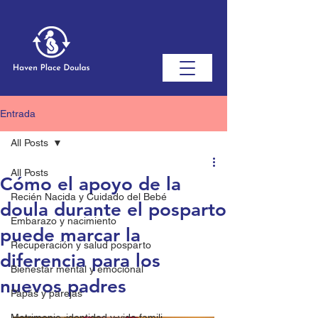
Entrada
All Posts
All Posts
Cómo el apoyo de la
Recién Nacida y Cuidado del Bebé
doula durante el posparto
Embarazo y nacimiento
puede marcar la
Recuperación y salud posparto
diferencia para los
Bienestar mental y emocional
nuevos padres
Papás ​​y parejas
Matrimonio, identidad y vida famili