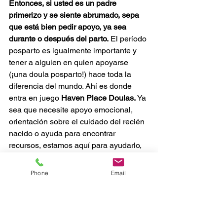
Entonces, si usted es un padre 
primerizo y se siente abrumado, sepa 
que está bien pedir apoyo, ya sea 
durante o después del parto. 
El período 
posparto es igualmente importante y 
tener a alguien en quien apoyarse 
(¡una doula posparto!) hace toda la 
diferencia del mundo. Ahí es donde 
entra en juego 
Haven Place Doulas. 
Ya 
sea que necesite apoyo emocional, 
orientación sobre el cuidado del recién 
nacido o ayuda para encontrar 
recursos, estamos aquí para ayudarlo, 
ofreciéndole apoyo en cada etapa de 
su viaje.
Phone
Email
Desde el nacimiento hasta los primeros 
días, semanas y más allá, estamos 
aquí para guiarlo a través de esas 